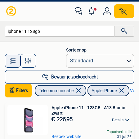
Mobiele telefoons | Apple iPhone
Sorteer op
Alle afstanden…
Bewaar je zoekopdracht
Filters
Telecommunicatie
Apple iPhone
Verwi
Apple iPhone 11 - 128GB - A13 Bionic -
Zwart
€ 226,95
Details
Topadvertentie
Bezoek website
31 jul 26