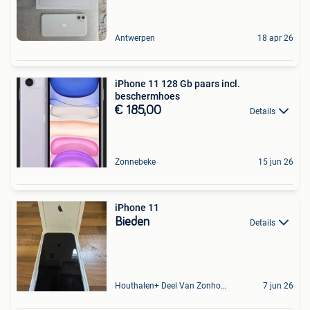
Antwerpen
18 apr 26
iPhone 11 128 Gb paars incl.
beschermhoes
€ 185,00
Details
Zonnebeke
15 jun 26
iPhone 11
Bieden
Details
Houthalen+ Deel Van Zonhoven En Zolder
7 jun 26