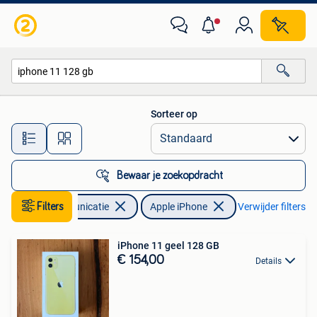
Mobiele telefoons | Apple iPhone
Sorteer op
Alle afstanden…
Bewaar je zoekopdracht
Telecommunicatie
Filters
Apple iPhone
Verwijder filters
iPhone 11 geel 128 GB
€ 154,00
Details