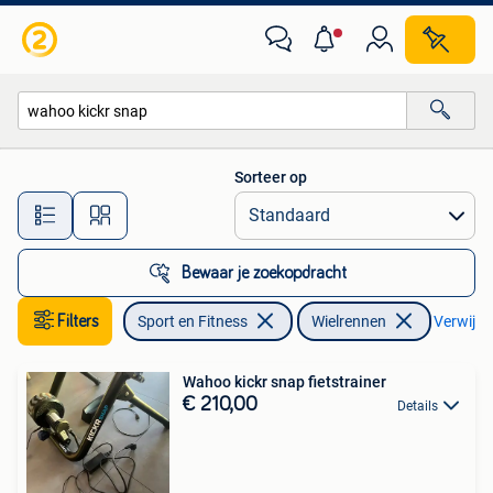
Wielrennen
Sorteer op
Alle afstanden…
Bewaar je zoekopdracht
Filters
Sport en Fitness
Wielrennen
Verwijder
Wahoo kickr snap fietstrainer
€ 210,00
Details