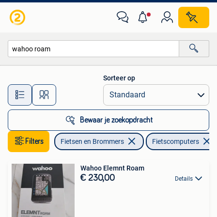
Fietsaccessoires | Fietscomputers
Sorteer op
Alle afstanden…
Bewaar je zoekopdracht
Filters
Fietsen en Brommers
Fietscomputers
Wahoo Elemnt Roam
€ 230,00
Details