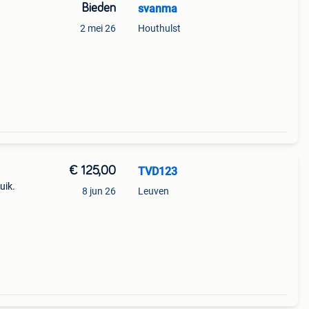
Bieden
svanma
2 mei 26
Houthulst
€ 125,00
TVD123
uik.
8 jun 26
Leuven