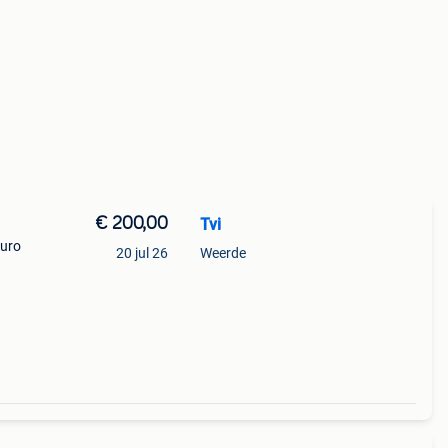
€ 200,00
Tvi
euro
20 jul 26
Weerde