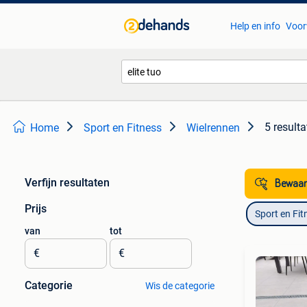
Help en info
Voor
5 result
Home
Sport en Fitness
Wielrennen
Verfijn resultaten
Bewaar
Prijs
Sport en Fit
van
tot
€
€
Categorie
Wis de categorie