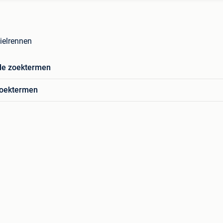
Wielrennen
de zoektermen
zoektermen