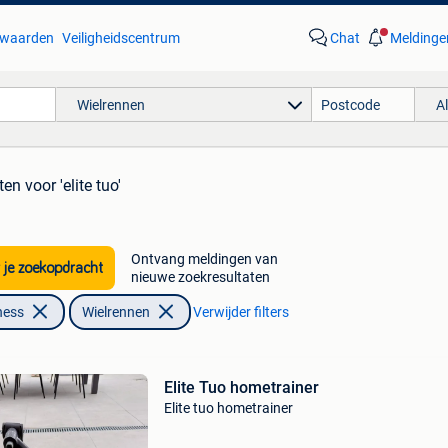
waarden
Veiligheidscentrum
Chat
Meldinge
Wielrennen
A
aten
voor 'elite tuo'
Ontvang meldingen van
 je zoekopdracht
nieuwe zoekresultaten
ness
Wielrennen
Verwijder filters
Elite Tuo hometrainer
Elite tuo hometrainer