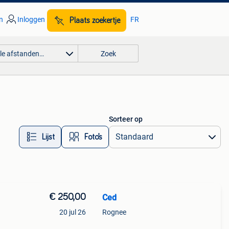
n
Inloggen
FR
Plaats zoekertje
lle afstanden…
Zoek
Sorteer op
Lijst
Foto’s
€ 250,00
Ced
20 jul 26
Rognee