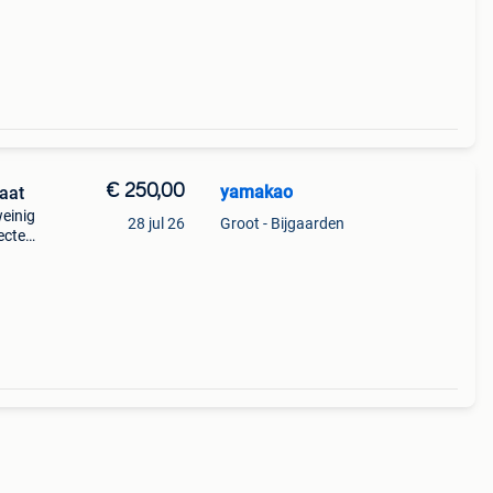
€ 250,00
yamakao
taat
weinig
28 jul 26
Groot - Bijgaarden
ected
...