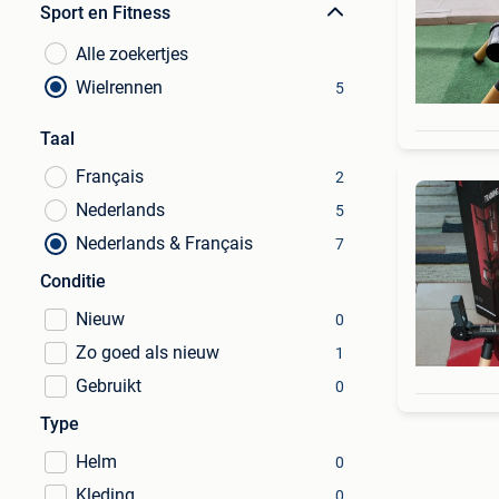
Sport en Fitness
Alle zoekertjes
Wielrennen
5
Taal
Français
2
Nederlands
5
Nederlands & Français
7
Conditie
Nieuw
0
Zo goed als nieuw
1
Gebruikt
0
Type
Helm
0
Kleding
0