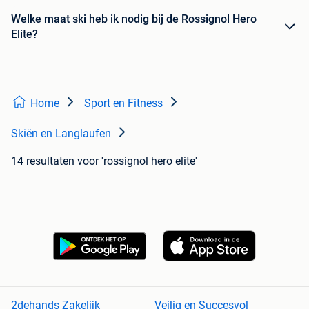
Welke maat ski heb ik nodig bij de Rossignol Hero
Elite?
Home
Sport en Fitness
Skiën en Langlaufen
14 resultaten
voor 'rossignol hero elite'
2dehands Zakelijk
Veilig en Succesvol