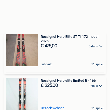
Rossignol Hero Elite ST Ti 172 model
2026
€ 475,00
Details
Lubbeek
11 apr 26
Rossignol Hero elite limited ti - 166
€ 225,00
Details
Bezoek website
11 apr 26