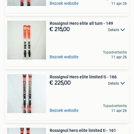
Bezoek website
11 apr 26
Rossignol Hero elite all turn - 149
€ 215,00
Details
Topadvertentie
Bezoek website
11 apr 26
Rossignol Hero elite limited ti - 166
€ 225,00
Details
Topadvertentie
Bezoek website
11 apr 26
Rossignol hero elite limited ti - 161