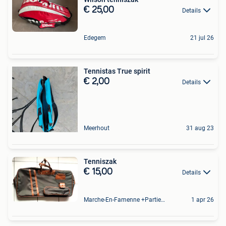
€ 25,00
Details
Edegem
21 jul 26
Tennistas True spirit
€ 2,00
Details
Meerhout
31 aug 23
Tenniszak
€ 15,00
Details
Marche-En-Famenne +Partie De Baillonville Et Noiseux
1 apr 26