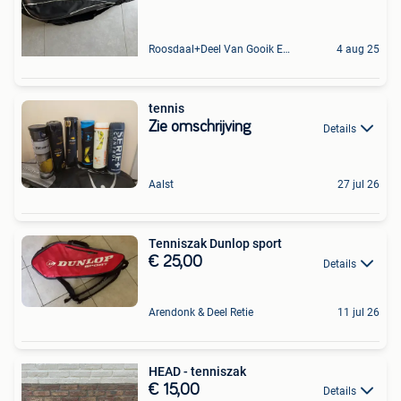
Roosdaal+Deel Van Gooik En Sint-Kwintens-Lennik
4 aug 25
tennis
Zie omschrijving
Details
Aalst
27 jul 26
Tenniszak Dunlop sport
€ 25,00
Details
Arendonk & Deel Retie
11 jul 26
HEAD - tenniszak
€ 15,00
Details