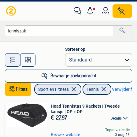
Tennis
Sorteer op
Alle afstanden…
Bewaar je zoekopdracht
Filters
Sport en Fitness
Tennis
Verwijder filt
Head Tennistas 9 Rackets | Tweede
kansje | OP = OP
€ 27,87
Details
Topadvertentie
Bezoek website
3 aug 26