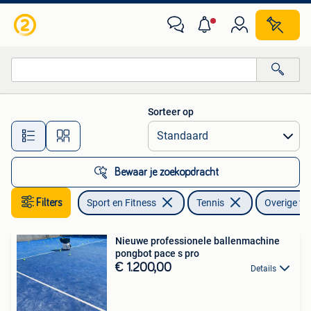
Tennis
Sorteer op
Alle afstanden…
Bewaar je zoekopdracht
Filters
Sport en Fitness
Tennis
Overige ty
Nieuwe professionele ballenmachine
pongbot pace s pro
€ 1.200,00
Details