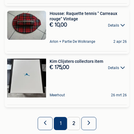
Housse: Raquette tennis " Carreaux
rouge" Vintage
€ 10,00
Details
Arlon + Partie De Wolkrange
2 apr 26
Kim Clijsters collectors item
€ 175,00
Details
Meerhout
26 mrt 26
1
2