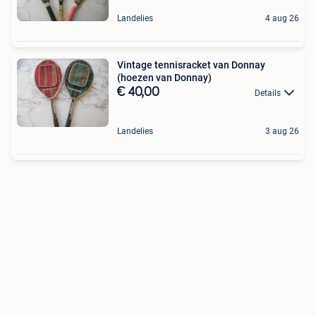
Landelies
4 aug 26
Vintage tennisracket van Donnay
(hoezen van Donnay)
€ 40,00
Details
Landelies
3 aug 26