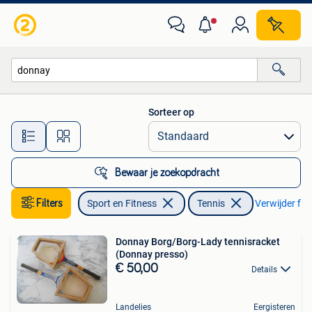
Tennis
Sorteer op
Alle afstanden…
Bewaar je zoekopdracht
Filters
Sport en Fitness
Tennis
Verwijder filt
Donnay Borg/Borg-Lady tennisracket
(Donnay presso)
€ 50,00
Details
Landelies
Eergisteren