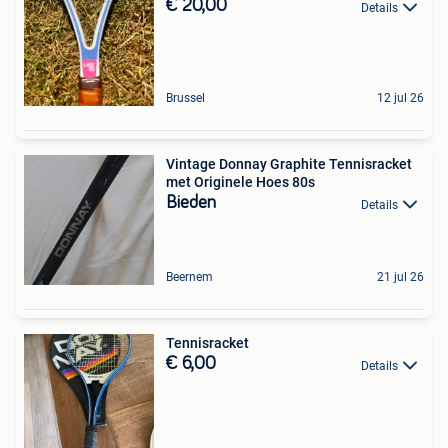
€ 20,00
Details
Brussel
12 jul 26
Vintage Donnay Graphite Tennisracket
met Originele Hoes 80s
Bieden
Details
Beernem
21 jul 26
Tennisracket
€ 6,00
Details