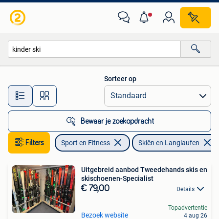
Skiën en Langlaufen
Sorteer op
Alle afstanden…
Bewaar je zoekopdracht
Filters
Sport en Fitness
Skiën en Langlaufen
Uitgebreid aanbod Tweedehands skis en
skischoenen-Specialist
€ 79,00
Details
Topadvertentie
Bezoek website
4 aug 26