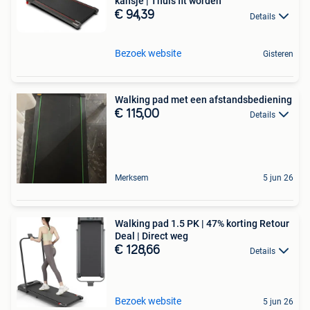
kansje | Thuis fit worden
€ 94,39
Details
Bezoek website
Gisteren
Walking pad met een afstandsbediening
€ 115,00
Details
Merksem
5 jun 26
Walking pad 1.5 PK | 47% korting Retour
Deal | Direct weg
€ 128,66
Details
Bezoek website
5 jun 26