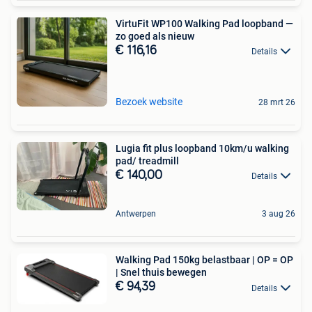
VirtuFit WP100 Walking Pad loopband —
zo goed als nieuw
€ 116,16
Details
Bezoek website
28 mrt 26
Lugia fit plus loopband 10km/u walking
pad/ treadmill
€ 140,00
Details
Antwerpen
3 aug 26
Walking Pad 150kg belastbaar | OP = OP
| Snel thuis bewegen
€ 94,39
Details