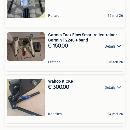
Pollare
25 mei 26
Garmin Tacx Flow Smart rollentrainer
Garmin T2240 + band
€ 150,00
Details
Leefdaal
16 feb 26
Wahoo KICKR
€ 300,00
Details
Kapellen
24 mei 26