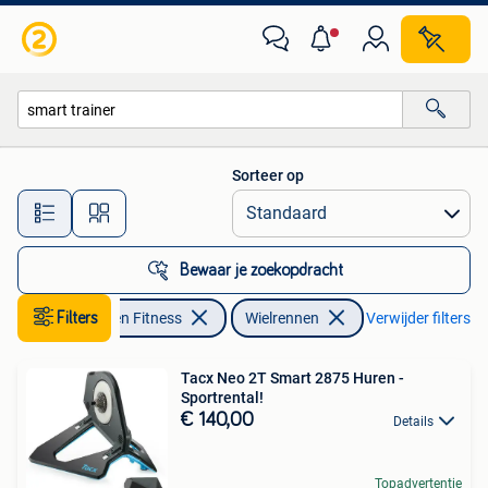
Wielrennen
Sorteer op
Alle afstanden…
Bewaar je zoekopdracht
Filters
Sport en Fitness
Wielrennen
Verwijder filters
Tacx Neo 2T Smart 2875 Huren -
Sportrental!
€ 140,00
Details
Topadvertentie