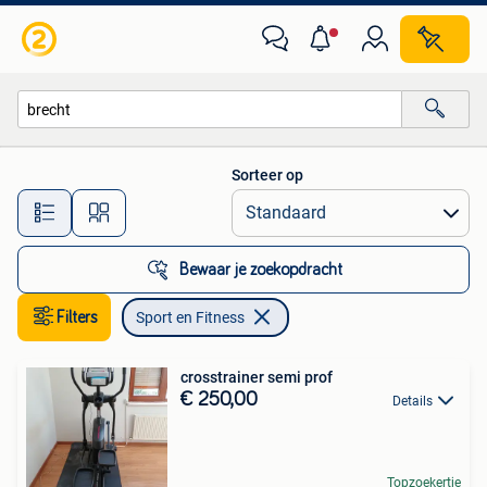
Sport en Fitness
Sorteer op
Alle afstanden…
Bewaar je zoekopdracht
Filters
Sport en Fitness
crosstrainer semi prof
€ 250,00
Details
Topzoekertje