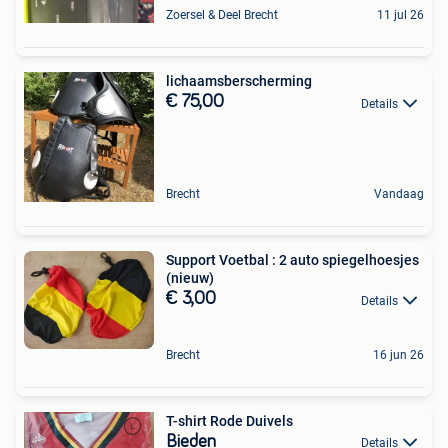
Zoersel & Deel Brecht
11 jul 26
lichaamsberscherming
€ 75,00
Details
Brecht
Vandaag
Support Voetbal : 2 auto spiegelhoesjes
(nieuw)
€ 3,00
Details
Brecht
16 jun 26
T-shirt Rode Duivels
Bieden
Details