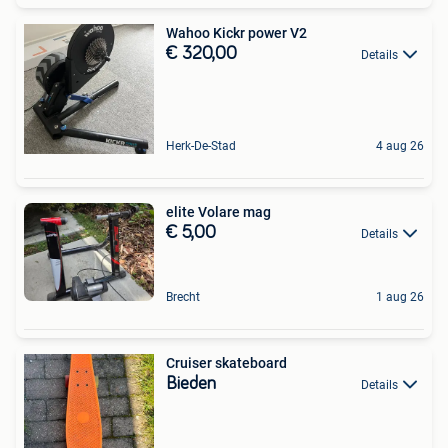
Wahoo Kickr power V2
€ 320,00
Details
Herk-De-Stad
4 aug 26
elite Volare mag
€ 5,00
Details
Brecht
1 aug 26
Cruiser skateboard
Bieden
Details