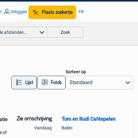
n
Inloggen
FR
Plaats zoekertje
lle afstanden…
Zoek
Sorteer op
Lijst
Foto’s
Zie omschrijving
Tom en Rudi Caféspelen
atie
Vandaag
Balen
e of