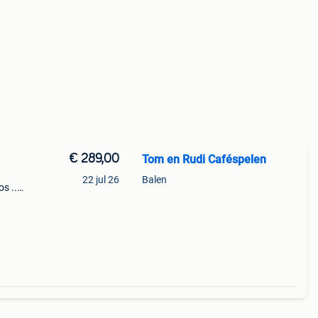
€ 289,00
Tom en Rudi Caféspelen
22 jul 26
Balen
s ...
tbal,