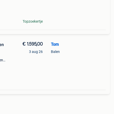
lle
 voor
Topzoekertje
€ 1.595,00
Tom
 en
3 aug 26
Balen
en
aar