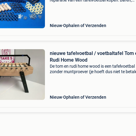
reparatie van een tafelvoetbal kopen: baren,
mannetjes, handvaten, rubbers, veren ... Ook a
spelbenodigdheden zoals ballen, masterwraps
rond
Nieuw
Ophalen of Verzenden
nieuwe tafelvoetbal / voetbaltafel Tom
Rudi Home Wood
De tom en rudi home wood is een tafelvoetbal
zonder muntproever (je hoeft dus niet te betal
om te spelen) met jupiter-stangen met houten
handvaten met houten mannetjes in kleuren n
keuze (zie laa
Nieuw
Ophalen of Verzenden