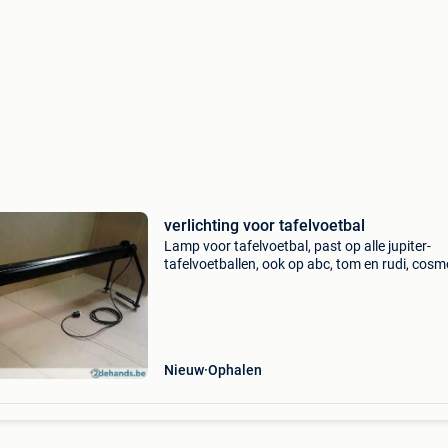
verlichting voor tafelvoetbal
Lamp voor tafelvoetbal, past op alle jupiter-
tafelvoetballen, ook op abc, tom en rudi, cosmo
Wij verkopen ook alle onderdelen voor tafelvoe
zie onze webshop (gratis verzending vanaf 50
euro)
Nieuw
Ophalen