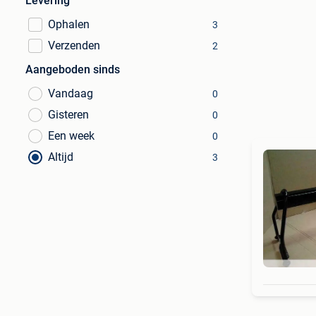
Levering
Ophalen
3
Verzenden
2
Aangeboden sinds
Vandaag
0
Gisteren
0
Een week
0
Altijd
3