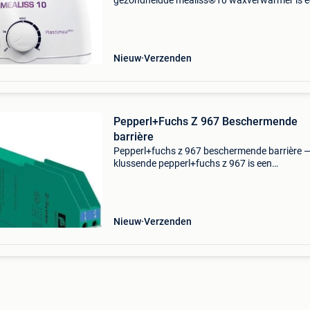
gezondheidde mealiss®10 waxverwarmer is 
praktisch apparaat ontworpen voor het verw
van wax voor ontharing. Met een inhoud van 
ml en een vermogen
Nieuw
Verzenden
Pepperl+Fuchs Z 967 Beschermende
barrière
Pepperl+fuchs z 967 beschermende barrière 
klussende pepperl+fuchs z 967 is een
beschermende barrière ontworpen voor
beveiligingscircuits. Met een compacte modul
behuizing en betrouwbare elektris
Nieuw
Verzenden