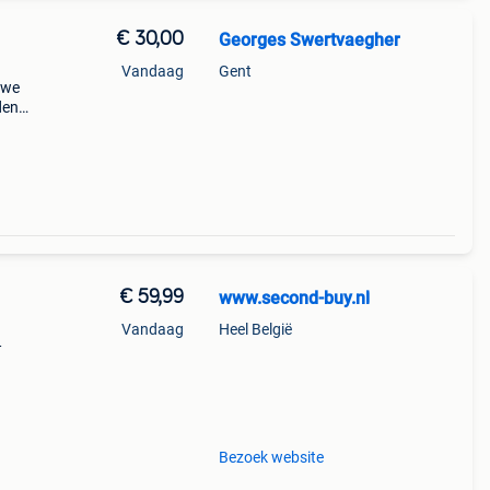
€ 30,00
Georges Swertvaegher
Vandaag
Gent
uwe
den
e
€ 59,99
www.second-buy.nl
Vandaag
Heel België
—
aire
Bezoek website