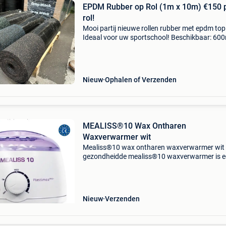
EPDM Rubber op Rol (1m x 10m) €150 
rol!
Mooi partij nieuwe rollen rubber met epdm top
Ideaal voor uw sportschool! Beschikbaar: 60
blauwe spikkel epdm rollen van: 1 x 10m 300
groene spikkel epdm rollen van: 1 x 10m 140
grijze spi
Nieuw
Ophalen of Verzenden
MEALISS®10 Wax Ontharen
Waxverwarmer wit
Mealiss®10 wax ontharen waxverwarmer wit
gezondheidde mealiss®10 waxverwarmer is 
praktisch apparaat ontworpen voor het verw
van wax voor ontharing. Met een inhoud van 
ml en een vermogen
Nieuw
Verzenden