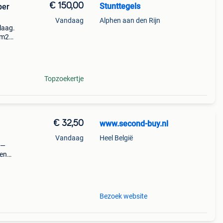
€ 150,00
Stunttegels
per
Vandaag
Alphen aan den Rijn
laag.
0m2
m2
m2
Topzoekertje
€ 32,50
www.second-buy.nl
Vandaag
Heel België
 —
een
armen
500
Bezoek website