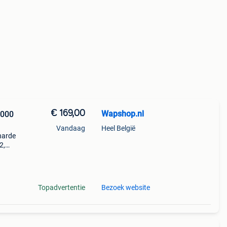
€ 169,00
Wapshop.nl
Vandaag
Heel België
harde
2,
ten te
,
Topadvertentie
Bezoek website