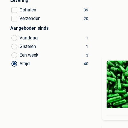
Levering
Ophalen
39
Verzenden
20
Aangeboden sinds
Vandaag
1
Gisteren
1
Een week
3
Altijd
40