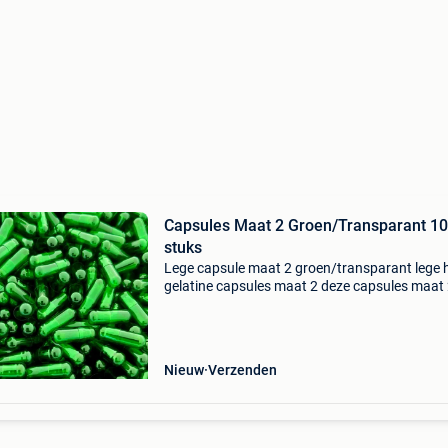
Capsules Maat 2 Groen/Transparant 10000
stuks
Lege capsule maat 2 groen/transparant lege 
gelatine capsules maat 2 deze capsules maat 
zijn de perfecte manier om je eigen supplemen
maken. Of heb je moeite met het innemen van 
poeder
Nieuw
Verzenden