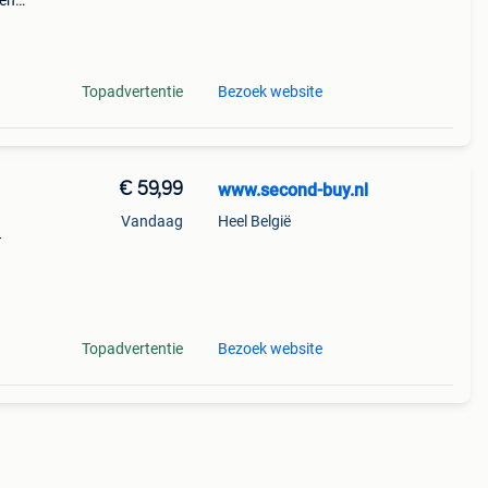
een
armen
500
Topadvertentie
Bezoek website
€ 59,99
www.second-buy.nl
Vandaag
Heel België
—
aire
Topadvertentie
Bezoek website