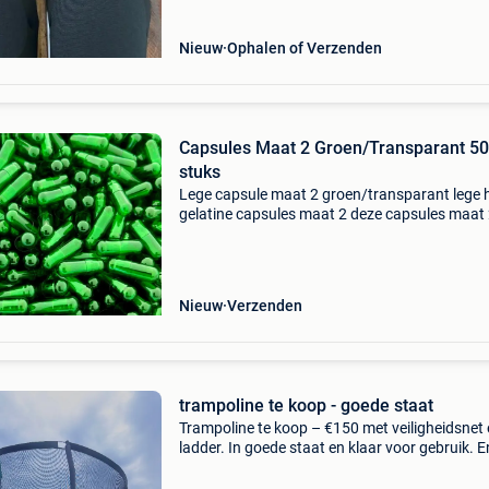
va
Nieuw
Ophalen of Verzenden
Capsules Maat 2 Groen/Transparant 5000
stuks
Lege capsule maat 2 groen/transparant lege 
gelatine capsules maat 2 deze capsules maat 
zijn de perfecte manier om je eigen supplemen
maken. Of heb je moeite met het innemen van 
poeder
Nieuw
Verzenden
trampoline te koop - goede staat
Trampoline te koop – €150 met veiligheidsnet
ladder. In goede staat en klaar voor gebruik. E
ophalen. Wondelgem 9032