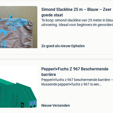
Simond Slackline 25 m – Blauw – Zeer
goede staat
Te koop: simond slackline van 25 meter in bla
uitvoering. Ideaal voor beginners én gevorder
om evenwicht, coördinatie en concentratie te
trainen. Eenvoudig op te spannen tussen twe
stevige bome
Zo goed als nieuw
Ophalen
Pepperl+Fuchs Z 967 Beschermende
barrière
Pepperl+fuchs z 967 beschermende barrière 
klussende pepperl+fuchs z 967 is een
beschermende barrière ontworpen voor
beveiligingscircuits. Met een compacte modul
behuizing en betrouwbare elektris
Nieuw
Verzenden