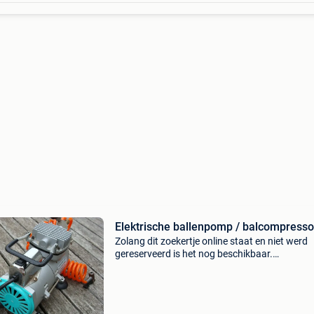
Elektrische ballenpomp / balcompresso
Zolang dit zoekertje online staat en niet werd
gereserveerd is het nog beschikbaar.
Ballencompressor in zeer goede staat. Ideaal 
sportclub, school, vrije tijd, kamp, enz...
Hogecapaciteitscompres