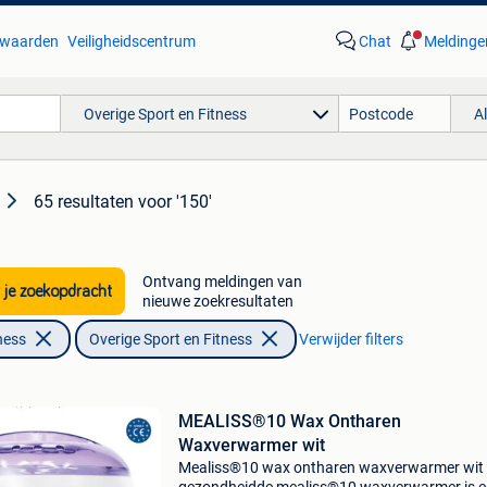
waarden
Veiligheidscentrum
Chat
Meldinge
Overige Sport en Fitness
A
65 resultaten
voor '150'
Ontvang meldingen van
 je zoekopdracht
nieuwe zoekresultaten
ness
Overige Sport en Fitness
Verwijder filters
MEALISS®10 Wax Ontharen
Waxverwarmer wit
Mealiss®10 wax ontharen waxverwarmer wit