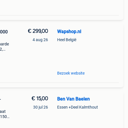
€ 299,00
Wapshop.nl
4 aug 26
Heel België
harde
2,
ten te
,
Bezoek website
€ 15,00
Ben Van Baelen
-
30 jul 26
Essen +Deel Kalmthout
maat
 150-
ende
zwart