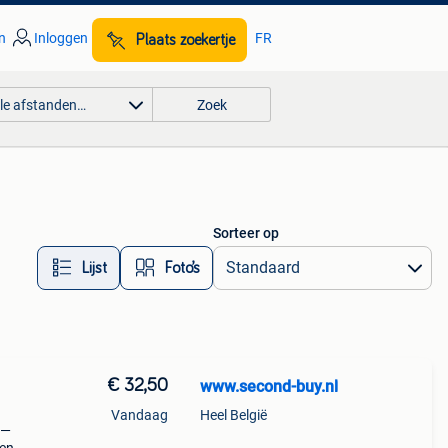
n
Inloggen
FR
Plaats zoekertje
lle afstanden…
Zoek
Sorteer op
Lijst
Foto’s
€ 32,50
www.second-buy.nl
Vandaag
Heel België
 —