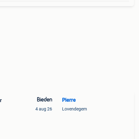
Bieden
Pierre
r
4 aug 26
Lovendegem
voor