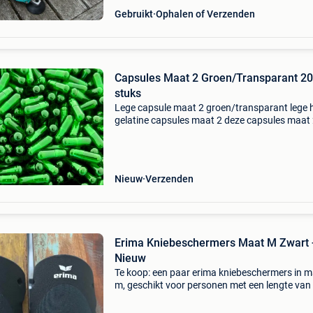
Gebruikt
Ophalen of Verzenden
Capsules Maat 2 Groen/Transparant 20000
stuks
Lege capsule maat 2 groen/transparant lege 
gelatine capsules maat 2 deze capsules maat 
zijn de perfecte manier om je eigen supplemen
maken. Of heb je moeite met het innemen van 
poeder
Nieuw
Verzenden
Erima Kniebeschermers Maat M Zwart 
Nieuw
Te koop: een paar erima kniebeschermers in 
m, geschikt voor personen met een lengte van
170 cm. Deze kniebeschermers bieden uitstek
bescherming tijdens sportactiviteiten. Ze zijn 