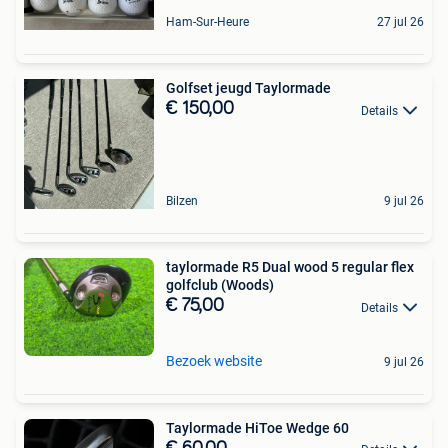
Ham-Sur-Heure
27 jul 26
Golfset jeugd Taylormade
€ 150,00
Details
Bilzen
9 jul 26
taylormade R5 Dual wood 5 regular flex
golfclub (Woods)
€ 75,00
Details
Bezoek website
9 jul 26
Taylormade HiToe Wedge 60