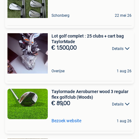
Schonberg
22 mei 26
Lot golf complet : 25 clubs + cart bag
TaylorMade
€ 1.500,00
Details
Overijse
1 aug 26
Taylormade Aeroburner wood 3 regular
flex golfclub (Woods)
€ 89,00
Details
Bezoek website
1 aug 26