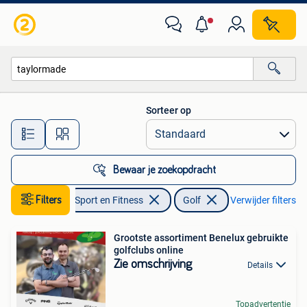
Golf
Sorteer op
Alle afstanden…
Bewaar je zoekopdracht
Filters
Sport en Fitness
Golf
Verwijder filters
Grootste assortiment Benelux gebruikte
golfclubs online
Zie omschrijving
Details
Topadvertentie