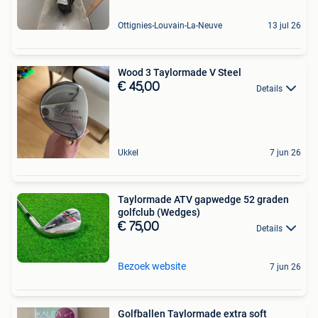
Ottignies-Louvain-La-Neuve
13 jul 26
Wood 3 Taylormade V Steel
€ 45,00
Details
Ukkel
7 jun 26
Taylormade ATV gapwedge 52 graden
golfclub (Wedges)
€ 75,00
Details
Bezoek website
7 jun 26
Golfballen Taylormade extra soft