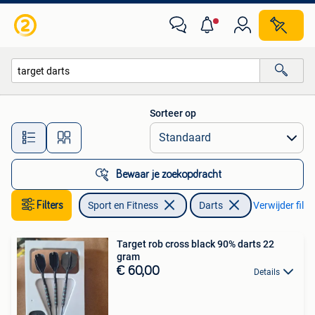
Darts
Sorteer op
Alle afstanden…
Bewaar je zoekopdracht
Filters
Sport en Fitness
Darts
Verwijder filte
Target rob cross black 90% darts 22
gram
€ 60,00
Details