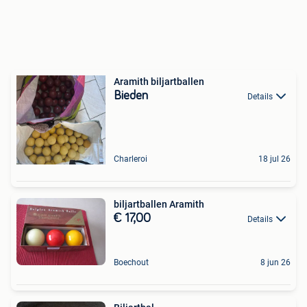
Aramith biljartballen
Bieden
Details
Charleroi
18 jul 26
biljartballen Aramith
€ 17,00
Details
Boechout
8 jun 26