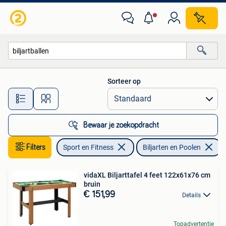
Biljarten en Poolen
Sorteer op
Alle afstanden…
Bewaar je zoekopdracht
Filters
Sport en Fitness
Biljarten en Poolen
V
vidaXL Biljarttafel 4 feet 122x61x76 cm
bruin
€ 151,99
Details
Topadvertentie