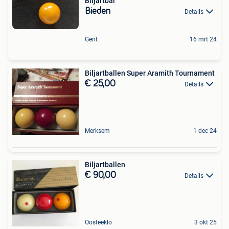
Biljartbal
Bieden
Details
Gent
16 mrt 24
Biljartballen Super Aramith Tournament
€ 25,00
Details
Merksem
1 dec 24
Biljartballen
€ 90,00
Details
Oosteeklo
3 okt 25