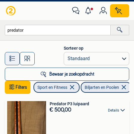
Biljarten en Poolen
Sorteer op
Alle afstanden…
Bewaar je zoekopdracht
Filters
Sport en Fitness
Biljarten en Poolen
V
Predator P3 luipaard
€ 500,00
Details