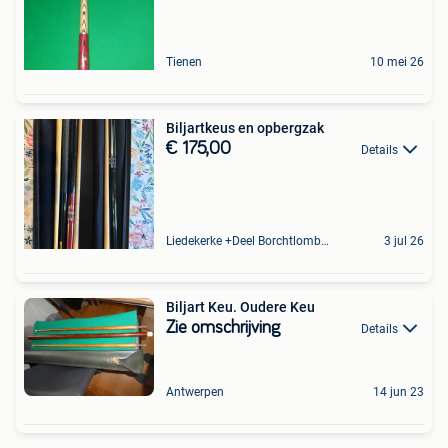
Tienen
10 mei 26
Biljartkeus en opbergzak
€ 175,00
Details
Liedekerke +Deel Borchtlombeek
3 jul 26
Biljart Keu. Oudere Keu
Zie omschrijving
Details
Antwerpen
14 jun 23