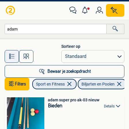
Biljarten en Poolen
Sorteer op
Alle afstanden…
Bewaar je zoekopdracht
Filters
Sport en Fitness
Biljarten en Poolen
V
adam super pro ak-03 nieuw
Bieden
Details