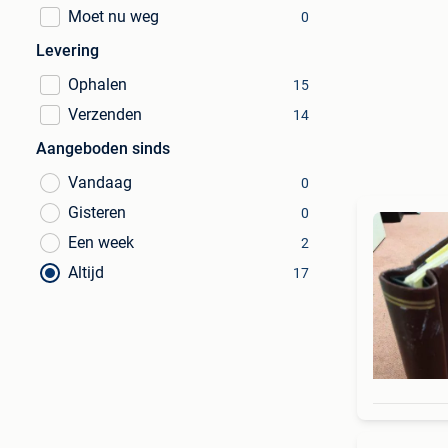
Moet nu weg
0
Levering
Ophalen
15
Verzenden
14
Aangeboden sinds
Vandaag
0
Gisteren
0
Een week
2
Altijd
17