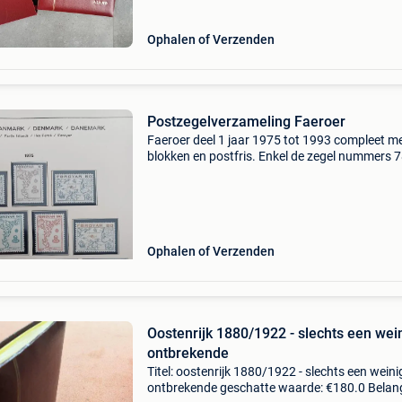
Ophalen of Verzenden
Postzegelverzameling Faeroer
Faeroer deel 1 jaar 1975 tot 1993 compleet met
blokken en postfris. Enkel de zegel nummers 
en 100/05 ontbreken. Totale cataloogwaarde
655. Verzending op schaubek bladen zoals
afgebeeld.
Ophalen of Verzenden
Oostenrijk 1880/1922 - slechts een wei
ontbrekende
Titel: oostenrijk 1880/1922 - slechts een weini
ontbrekende geschatte waarde: €180.0 Belang