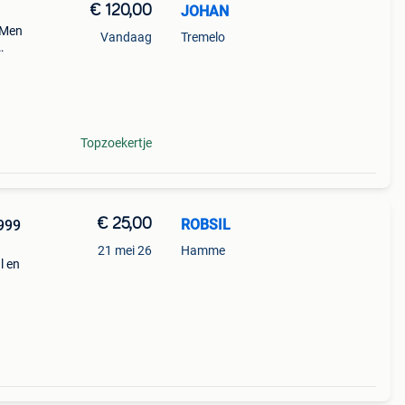
€ 120,00
JOHAN
 Men
Vandaag
Tremelo
Topzoekertje
€ 25,00
ROBSIL
999
21 mei 26
Hamme
l en