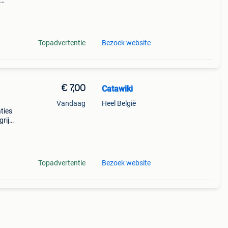
9%
ed
Topadvertentie
Bezoek website
€ 7,00
Catawiki
Vandaag
Heel België
aties
rijk:
 en
Topadvertentie
Bezoek website