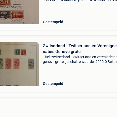
collectie in schaubek geschatte waarde: €75.0
Belangrijk: winnende biedingen zijn exclusief 
koperbescherming + €3 zie foto's voor een go
Gestempeld
Zwitserland - Zwitserland en Verenigde
naties Geneve grote
Titel: zwitserland - zwitserland en verenigde n
geneve grote geschatte waarde: €200.0 Belang
winnende biedingen zijn exclusief 9%
koperbescherming + €3 zwitserland: 1862 tot
met
Gestempeld