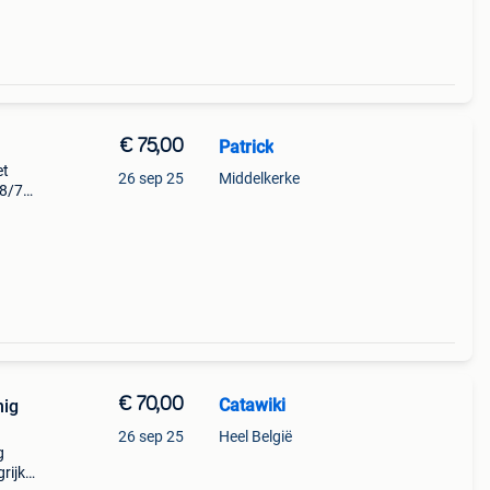
€ 75,00
Patrick
26 sep 25
Middelkerke
78/79
 €
€ 70,00
Catawiki
nig
26 sep 25
Heel België
g
rijk: