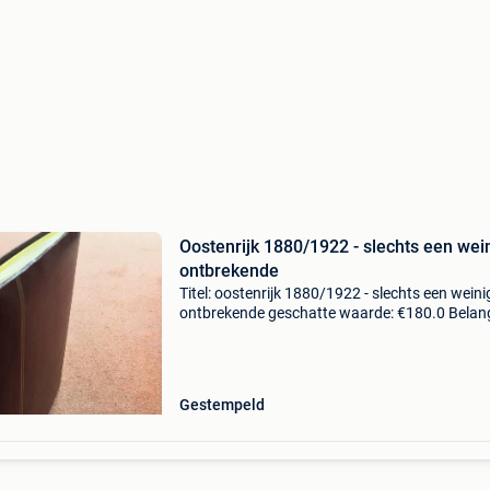
Oostenrijk 1880/1922 - slechts een wei
ontbrekende
Titel: oostenrijk 1880/1922 - slechts een weini
ontbrekende geschatte waarde: €180.0 Belang
winnende biedingen zijn exclusief 9%
koperbescherming + €3 ordelijk en netjes
onderhouden ve
Gestempeld