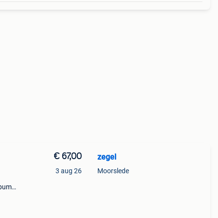
€ 67,00
zegel
3 aug 26
Moorslede
lbum.