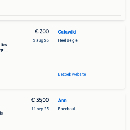
€ 7,00
Catawiki
3 aug 26
Heel België
aties
rijk:
 en
Bezoek website
€ 35,00
Ann
11 sep 25
Boechout
ls