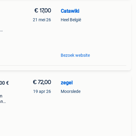
€ 17,00
Catawiki
21 mei 26
Heel België
9%
ed
Bezoek website
€ 72,00
zegel
00 €
19 apr 26
Moorslede
en
an