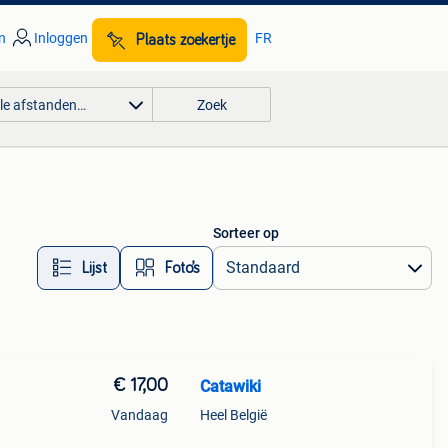
n
Inloggen
FR
Plaats zoekertje
lle afstanden…
Zoek
Sorteer op
Lijst
Foto’s
€ 17,00
Catawiki
Vandaag
Heel België