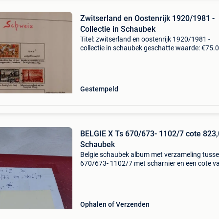
Zwitserland en Oostenrijk 1920/1981 -
Collectie in Schaubek
Titel: zwitserland en oostenrijk 1920/1981 -
collectie in schaubek geschatte waarde: €75.0
Belangrijk: winnende biedingen zijn exclusief 
koperbescherming + €3 zie foto's voor een go
Gestempeld
BELGIE X Ts 670/673- 1102/7 cote 823,
Schaubek
Belgie schaubek album met verzameling tuss
670/673- 1102/7 met scharnier en een cote v
823,00 €. Zie ook eens naar mijn andere
aanbiedingen
Ophalen of Verzenden