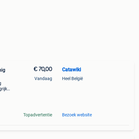
€ 70,00
Catawiki
nig
Vandaag
Heel België
g
rijk:
Topadvertentie
Bezoek website