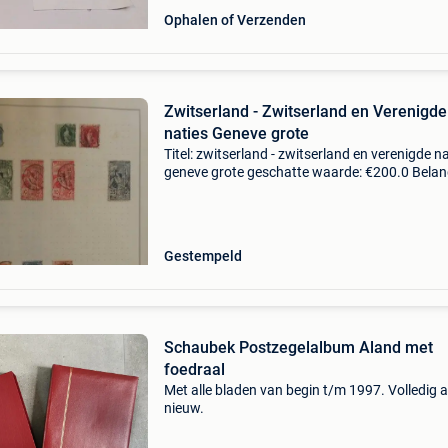
Ophalen of Verzenden
Zwitserland - Zwitserland en Verenigde
naties Geneve grote
Titel: zwitserland - zwitserland en verenigde n
geneve grote geschatte waarde: €200.0 Belang
winnende biedingen zijn exclusief 9%
koperbescherming + €3 zwitserland: 1862 tot
met
Gestempeld
Schaubek Postzegelalbum Aland met
foedraal
Met alle bladen van begin t/m 1997. Volledig a
nieuw.