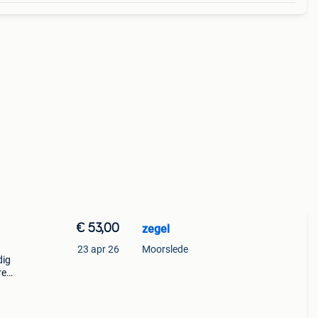
€ 53,00
zegel
23 apr 26
Moorslede
dig
re