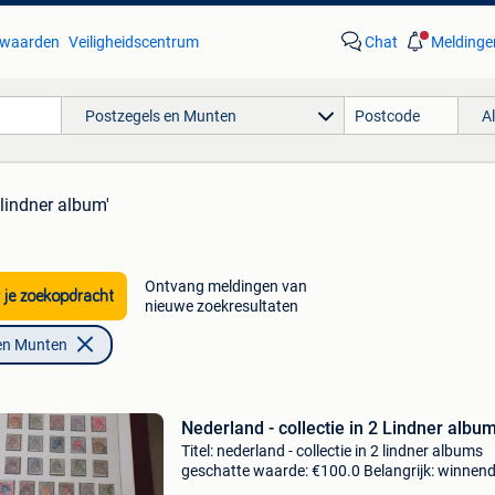
waarden
Veiligheidscentrum
Chat
Meldinge
Postzegels en Munten
A
'lindner album'
Ontvang meldingen van
 je zoekopdracht
nieuwe zoekresultaten
en Munten
Nederland - collectie in 2 Lindner albu
Titel: nederland - collectie in 2 lindner albums
geschatte waarde: €100.0 Belangrijk: winnen
biedingen zijn exclusief 9% koperbescherming