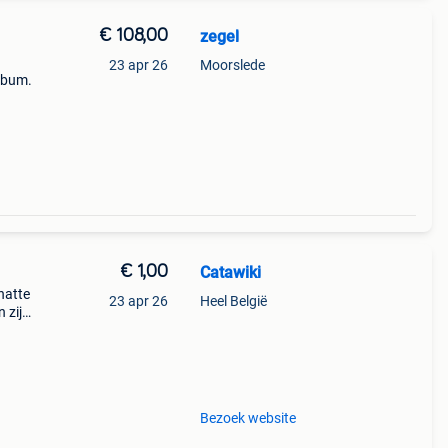
€ 108,00
zegel
23 apr 26
Moorslede
album.
€ 1,00
Catawiki
hatte
23 apr 26
Heel België
 zijn
Bezoek website