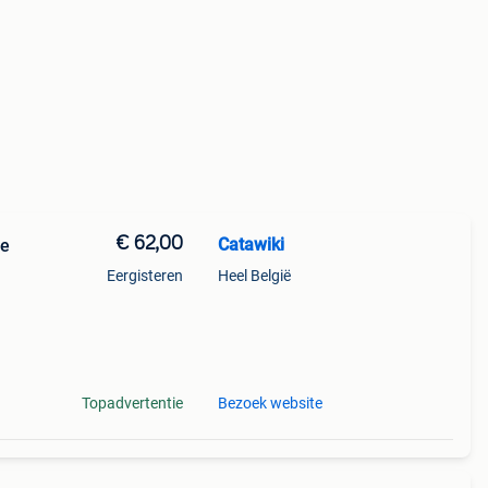
€ 62,00
Catawiki
ie
Eergisteren
Heel België
9%
n
Topadvertentie
Bezoek website