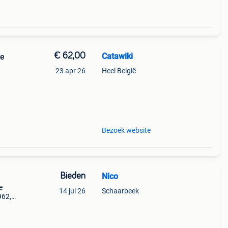
€ 62,00
Catawiki
ie
23 apr 26
Heel België
9%
n
Bezoek website
Bieden
Nico
e
14 jul 26
Schaarbeek
962,
s