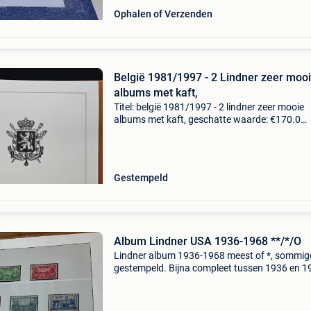
Ophalen of Verzenden
België 1981/1997 - 2 Lindner zeer moo
albums met kaft,
Titel: belgië 1981/1997 - 2 lindner zeer mooie
albums met kaft, geschatte waarde: €170.0
Belangrijk: winnende biedingen zijn exclusief 
koperbescherming + €3 zie de scans voor eige
indruk
Gestempeld
Album Lindner USA 1936-1968 **/*/O
Lindner album 1936-1968 meest of *, sommig
gestempeld. Bijna compleet tussen 1936 en 1
enkele postzegels erna. Niet alle pagina&#39;
staan op de foto&#39;s