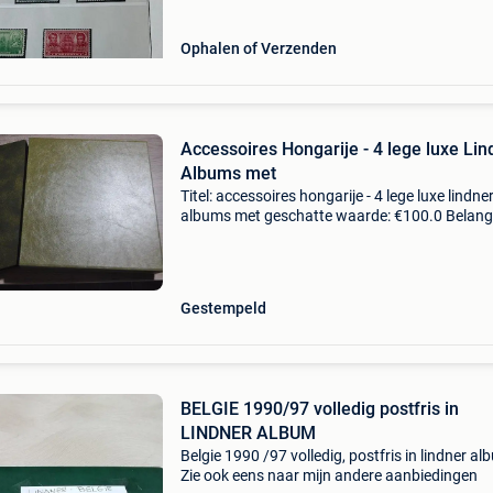
Ophalen of Verzenden
Accessoires Hongarije - 4 lege luxe Lin
Albums met
Titel: accessoires hongarije - 4 lege luxe lindne
albums met geschatte waarde: €100.0 Belangr
winnende biedingen zijn exclusief 9%
koperbescherming + €3 accessoires hongarije 
lege l
Gestempeld
BELGIE 1990/97 volledig postfris in
LINDNER ALBUM
Belgie 1990 /97 volledig, postfris in lindner al
Zie ook eens naar mijn andere aanbiedingen