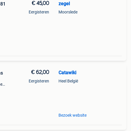
€ 45,00
zegel
981
Eergisteren
Moorslede
€ 62,00
Catawiki
ms
Eergisteren
Heel België
de
 + €3
Bezoek website