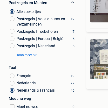
Postzegels en Munten
Alle zoekertjes
Postzegels | Volle albums en
19
Verzamelingen
Postzegels | Toebehoren
7
Postzegels | Europa | België
5
Postzegels | Nederland
5
Toon meer
Taal
Français
19
Nederlands
27
Nederlands & Français
46
Moet nu weg
Moet nu weg
0