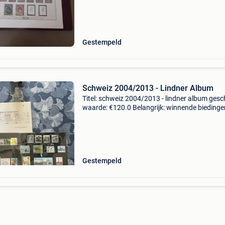
met tentoonstellingszegels 1924, traliezegels
Gestempeld
Schweiz 2004/2013 - Lindner Album
Titel: schweiz 2004/2013 - lindner album gesc
waarde: €120.0 Belangrijk: winnende biedingen
exclusief 9% koperbescherming + €3 a nice
collection in lindner album with a number of s
Gestempeld