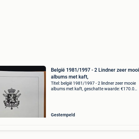
België 1981/1997 - 2 Lindner zeer moo
albums met kaft,
Titel: belgië 1981/1997 - 2 lindner zeer mooie
albums met kaft, geschatte waarde: €170.0
Belangrijk: winnende biedingen zijn exclusief 
koperbescherming + €3 zie de scans voor eige
indruk
Gestempeld