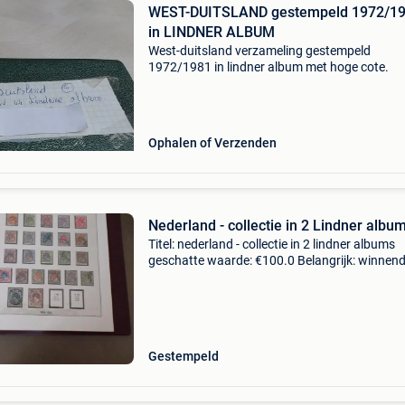
WEST-DUITSLAND gestempeld 1972/1
in LINDNER ALBUM
West-duitsland verzameling gestempeld
1972/1981 in lindner album met hoge cote.
Ophalen of Verzenden
Nederland - collectie in 2 Lindner albu
Titel: nederland - collectie in 2 lindner albums
geschatte waarde: €100.0 Belangrijk: winnen
biedingen zijn exclusief 9% koperbescherming
met tentoonstellingszegels 1924, traliezegels
Gestempeld