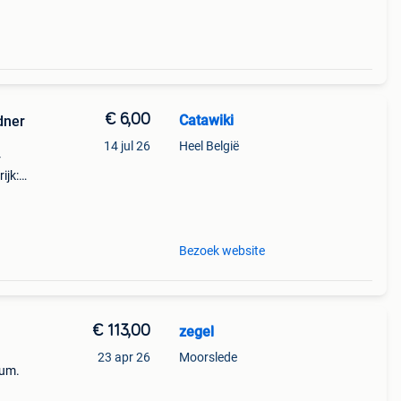
€ 6,00
Catawiki
dner
14 jul 26
Heel België
r
ijk:
- 4
Bezoek website
€ 113,00
zegel
23 apr 26
Moorslede
bum.