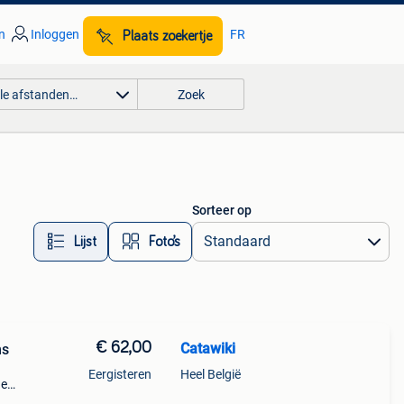
n
Inloggen
FR
Plaats zoekertje
lle afstanden…
Zoek
Sorteer op
Lijst
Foto’s
€ 62,00
Catawiki
ms
Eergisteren
Heel België
de
 + €3