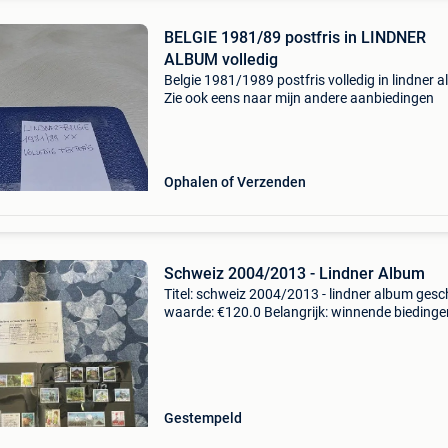
BELGIE 1981/89 postfris in LINDNER
ALBUM volledig
Belgie 1981/1989 postfris volledig in lindner 
Zie ook eens naar mijn andere aanbiedingen
Ophalen of Verzenden
Schweiz 2004/2013 - Lindner Album
Titel: schweiz 2004/2013 - lindner album gesc
waarde: €120.0 Belangrijk: winnende biedingen
exclusief 9% koperbescherming + €3 a nice
collection in lindner album with a number of s
Gestempeld