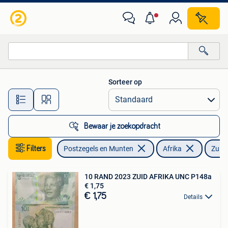
Bankbiljetten | Afrika
Sorteer op
Alle afstanden…
Bewaar je zoekopdracht
Filters
Postzegels en Munten
Afrika
Zuid-
10 RAND 2023 ZUID AFRIKA UNC P148a
€ 1,75
€ 1,75
Details