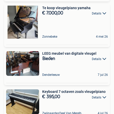
Te koop vleugelpiano yamaha
€ 7.000,00
Details
Zonnebeke
4 mei 26
LEEG meubel van digitale vleugel
Bieden
Details
Denderleeuw
7 jul 26
Keyboard 7 octaven zoals vleugelpiano
€ 395,00
Details
Zwijnaarde+Deel Van Merelbeke
4 jul 26