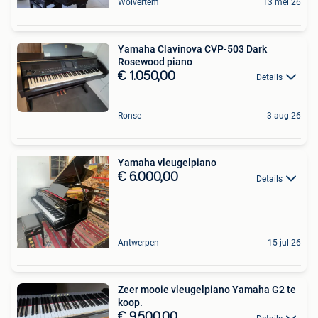
Wolvertem
13 mei 26
Yamaha Clavinova CVP-503 Dark
Rosewood piano
€ 1.050,00
Details
Ronse
3 aug 26
Yamaha vleugelpiano
€ 6.000,00
Details
Antwerpen
15 jul 26
Zeer mooie vleugelpiano Yamaha G2 te
koop.
€ 9.500,00