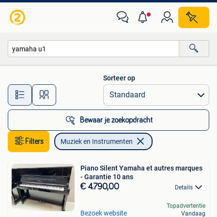
Muziek en Instrumenten
Sorteer op
Alle afstanden…
Bewaar je zoekopdracht
Filters
Muziek en Instrumenten
Piano Silent Yamaha et autres marques
- Garantie 10 ans
€ 4.790,00
Details
Topadvertentie
Bezoek website
Vandaag