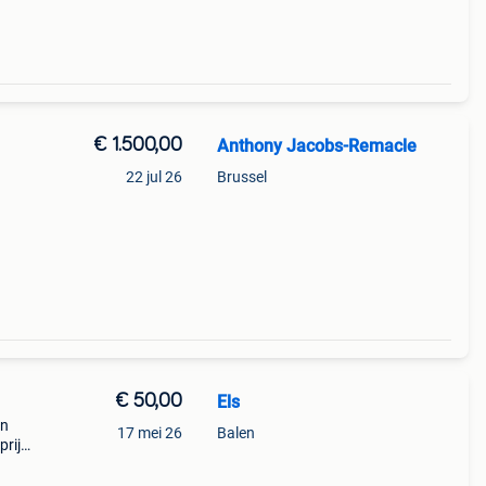
€ 1.500,00
Anthony Jacobs-Remacle
22 jul 26
Brussel
 en
ct:
€ 50,00
Els
en
17 mei 26
Balen
prijs