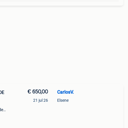
€ 650,00
CarlosV.
DE
21 jul 26
Elsene
de
iek