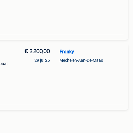
€ 2.200,00
Franky
29 jul 26
Mechelen-Aan-De-Maas
kbaar