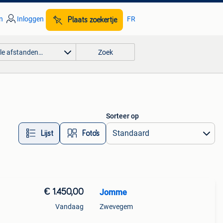
n
Inloggen
FR
Plaats zoekertje
lle afstanden…
Zoek
Sorteer op
Lijst
Foto’s
€ 1.450,00
Jomme
Vandaag
Zwevegem
om