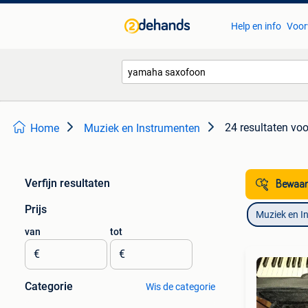
Help en info
Voor
24 resultaten
voo
Home
Muziek en Instrumenten
Verfijn resultaten
Bewaar
Prijs
Muziek en I
van
tot
€
€
Categorie
Wis de categorie