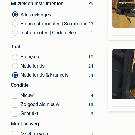
Muziek en Instrumenten
Alle zoekertjes
Blaasinstrumenten | Saxofoons
23
Instrumenten | Onderdelen
1
Taal
Français
10
Nederlands
24
Nederlands & Français
34
Conditie
Nieuw
4
Zo goed als nieuw
13
Gebruikt
3
Moet nu weg
Moet nu weg
0