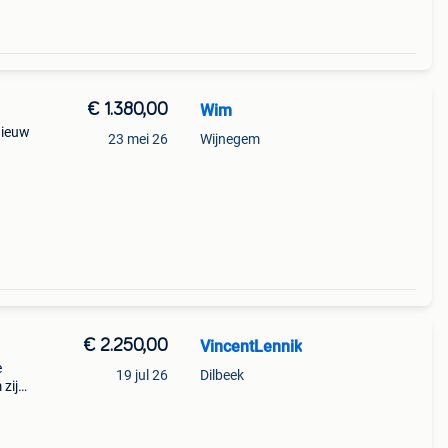
€ 1.380,00
Wim
nieuw
23 mei 26
Wijnegem
s
€ 2.250,00
VincentLennik
e
19 jul 26
Dilbeek
 zijn
k en
 vaste