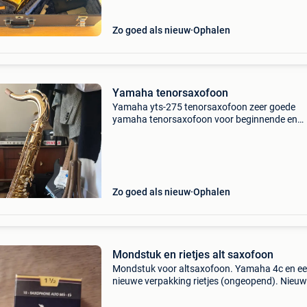
Zo goed als nieuw
Ophalen
Yamaha tenorsaxofoon
Yamaha yts-275 tenorsaxofoon zeer goede
yamaha tenorsaxofoon voor beginnende en
gevorderde saxofonisten. In zeer goede staat,
altijd goed onderhouden. Het enige kleine defe
een klein deukje aan
Zo goed als nieuw
Ophalen
Mondstuk en rietjes alt saxofoon
Mondstuk voor altsaxofoon. Yamaha 4c en e
nieuwe verpakking rietjes (ongeopend). Nieuw
70 euro. Vraagprijs 50 euro.