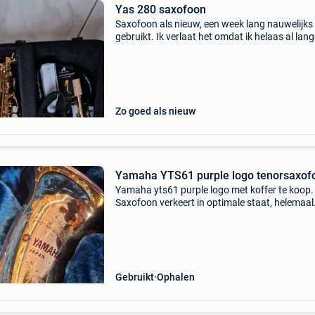
Yas 280 saxofoon
Saxofoon als nieuw, een week lang nauwelijks
gebruikt. Ik verlaat het omdat ik helaas al lan
tijd andere instrumenten speel en de tijd niet 
vinden. Het is als nieuw, dus alles werkt, geen 
Zo goed als nieuw
Yamaha YTS61 purple logo tenorsaxof
Yamaha yts61 purple logo met koffer te koop.
Saxofoon verkeert in optimale staat, helemaal
gereviseerd. Vaste prijs: 2800 euro. Te testen b
verpraet blaasinstrumenten te wilrijk, antwerp
Gebruikt
Ophalen