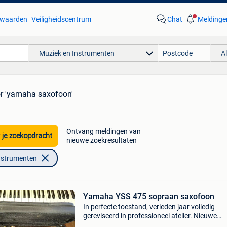
waarden
Veiligheidscentrum
Chat
Meldinge
Muziek en Instrumenten
A
r 'yamaha saxofoon'
Ontvang meldingen van
 je zoekopdracht
nieuwe zoekresultaten
nstrumenten
Yamaha YSS 475 sopraan saxofoon
In perfecte toestand, verleden jaar volledig
gereviseerd in professioneel atelier. Nieuwe
polsters, lak etc indien interesse bel dan en k