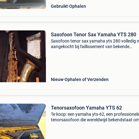
Gebruikt
Ophalen
Saxofoon Tenor Sax Yamaha YTS 280
Saxofoon tenor sax yamaha yts 280 volledig 
aangekocht bij faillissement van bekende
antwerpse muziekwinkel keymusic. Nieuwprij
1899 euro inclusief.stevige koffer, draagband,
handleiding vaste p
Nieuw
Ophalen of Verzenden
Tenorsaxofoon Yamaha YTS 62
Te koop: een yamaha yts-62, een professionel
tenorsaxofoon die wereldwijd bekendstaat om
uitstekende intonatie, betrouwbare mechanie
veelzijdige klank. Al jarenlang is de yts-62 een
wa