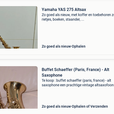
Yamaha YAS 275 Altsax
Zo goed als nieuw, met koffer en toebehoren z
rietjes, boeken, staander, ...
Zo goed als nieuw
Ophalen
Buffet Schaeffer (Paris, France) - Alt
Saxophone
Te koop : buffet schaeffer (paris, france) - alt
saxophone een prachtige vintage altsaxofoon
uitstekende staat. Goudlak met mooie graveri
de beker. Speelt en sluit prima. Wordt gelever
ko
Zo goed als nieuw
Ophalen of Verzenden