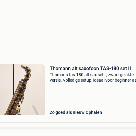
Thomann alt saxofoon TAS-180 set II
Thomann tas-180 alt sax set ii, zwart gelakte
versie. Volledige setup, ideaal voor beginner a
een lage instapkost. De sax is een kleine vier j
oud, altijd goed onderhouden en proper geho
Met
Zo goed als nieuw
Ophalen