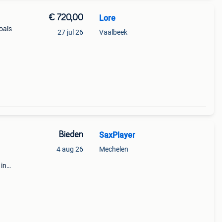
€ 720,00
Lore
oals
27 jul 26
Vaalbeek
Bieden
SaxPlayer
4 aug 26
Mechelen
 in
ng op
d met