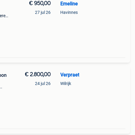
€ 950,00
Emeline
27 jul 26
Havinnes
gere
kan
revi
€ 2.800,00
Verpraet
oon
24 jul 26
Wilrijk
ij
en.