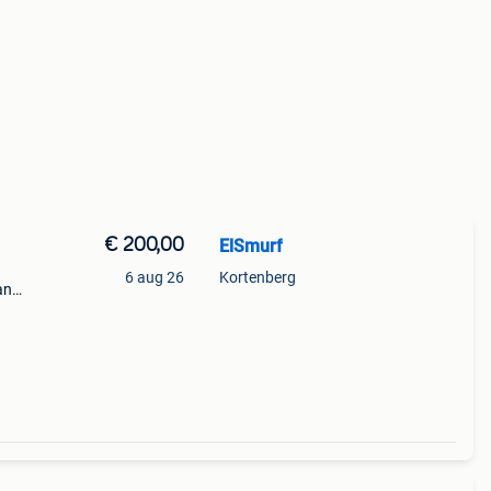
€ 200,00
ElSmurf
6 aug 26
Kortenberg
an
aar
uden.