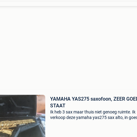
YAMAHA YAS275 saxofoon, ZEER GOE
STAAT
Ik heb 3 sax maar thuis niet genoeg ruimte. Ik
verkoop deze yamaha yas275 sax alto, in goe
staat, zonder vervormingen of stoten. Enkele
krasjes door gebruik. Goed voor klassieke muz
en voor jazz.