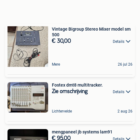
Vintage Bigroup Stereo Mixer model sm
500
€ 30,00
Details
Mere
26 jul 26
Fostex dmt8 multitracker.
Zie omschrijving
Details
Lichtervelde
2 aug 26
mengpaneel jb systems lam91
€ 95,00
Details