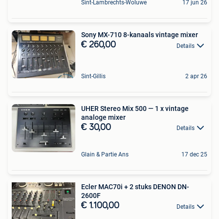
Sint-Lambrechts-Woluwe
17 jun 26
Sony MX-710 8-kanaals vintage mixer
€ 260,00
Details
Sint-Gillis
2 apr 26
UHER Stereo Mix 500 — 1 x vintage
analoge mixer
€ 30,00
Details
Glain & Partie Ans
17 dec 25
Ecler MAC70i + 2 stuks DENON DN-
2600F
€ 1.100,00
Details