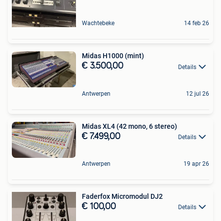
Wachtebeke
14 feb 26
Midas H1000 (mint)
€ 3.500,00
Details
Antwerpen
12 jul 26
Midas XL4 (42 mono, 6 stereo)
€ 7.499,00
Details
Antwerpen
19 apr 26
Faderfox Micromodul DJ2
€ 100,00
Details