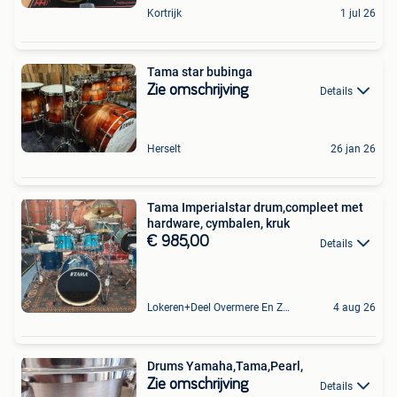
Kortrijk
1 jul 26
Tama star bubinga
Zie omschrijving
Details
Herselt
26 jan 26
Tama Imperialstar drum,compleet met
hardware, cymbalen, kruk
€ 985,00
Details
Lokeren+Deel Overmere En Zele
4 aug 26
Drums Yamaha,Tama,Pearl,
Zie omschrijving
Details