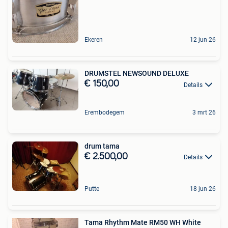
Ekeren
12 jun 26
DRUMSTEL NEWSOUND DELUXE
€ 150,00
Details
Erembodegem
3 mrt 26
drum tama
€ 2.500,00
Details
Putte
18 jun 26
Tama Rhythm Mate RM50 WH White