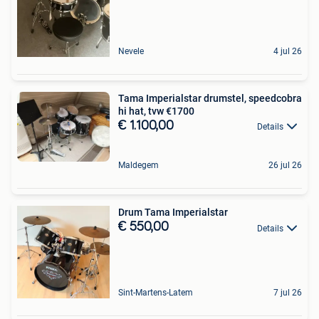
Nevele
4 jul 26
Tama Imperialstar drumstel, speedcobra
hi hat, tvw €1700
€ 1.100,00
Details
Maldegem
26 jul 26
Drum Tama Imperialstar
€ 550,00
Details
Sint-Martens-Latem
7 jul 26