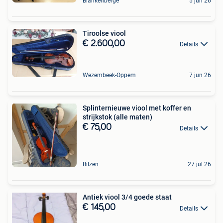
Blankenberge
5 jun 26
Tiroolse viool
€ 2.600,00
Details
Wezembeek-Oppem
7 jun 26
Splinternieuwe viool met koffer en
strijkstok (alle maten)
€ 75,00
Details
Bilzen
27 jul 26
Antiek viool 3/4 goede staat
€ 145,00
Details