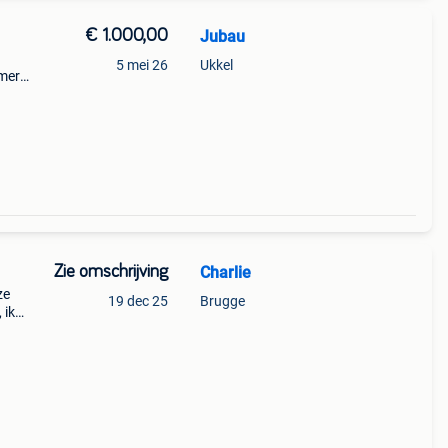
€ 1.000,00
Jubau
5 mei 26
Ukkel
mery,
1000
Zie omschrijving
Charlie
ze
19 dec 25
Brugge
 ik
rkoop