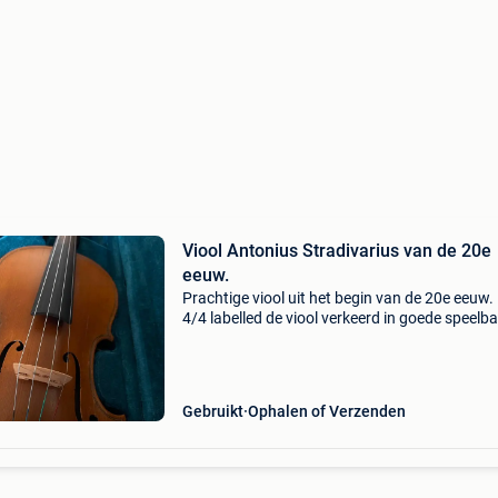
Viool Antonius Stradivarius van de 20e
eeuw.
Prachtige viool uit het begin van de 20e eeuw
4/4 labelled de viool verkeerd in goede speelba
staat, geen barsten, er zit een mooie klank in 
maar testen, aub - ik ben van berchem antwer
Gebruikt
Ophalen of Verzenden