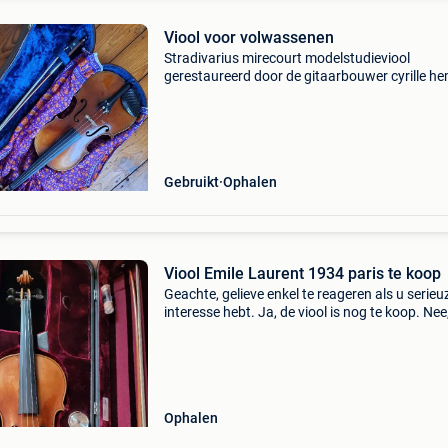
Viool voor volwassenen
Stradivarius mirecourt modelstudieviool
gerestaureerd door de gitaarbouwer cyrille he
paris abesses archet gitaarbouwer g.werner 
euro voor beide
Gebruikt
Ophalen
Viool Emile Laurent 1934 paris te koop
Geachte, gelieve enkel te reageren als u serieu
interesse hebt. Ja, de viool is nog te koop. Nee,
geef geen minimum prijzen mee via mail. Ik ve
een viool van emile laurent uit 1934. (Geïnspi
Ophalen