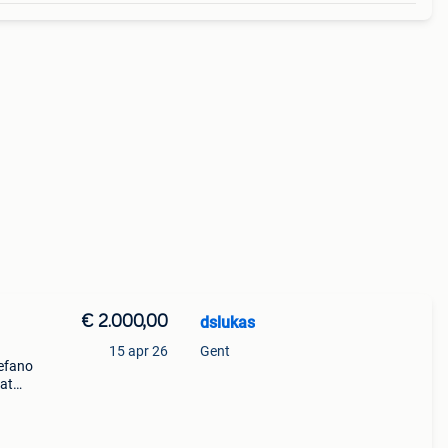
€ 2.000,00
dslukas
15 apr 26
Gent
tefano
hat
erest