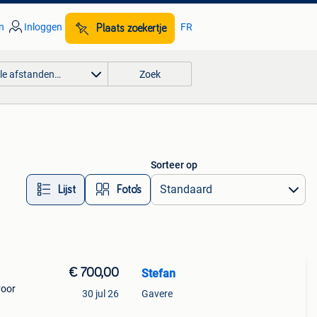
n
Inloggen
FR
Plaats zoekertje
lle afstanden…
Zoek
Sorteer op
Lijst
Foto’s
€ 700,00
Stefan
voor
30 jul 26
Gavere