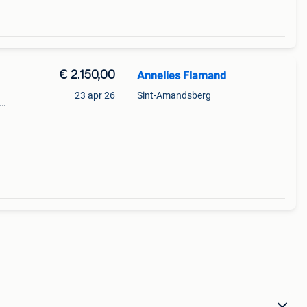
€ 2.150,00
Annelies Flamand
23 apr 26
Sint-Amandsberg
0/195