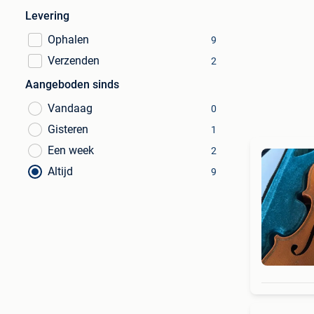
Levering
Ophalen
9
Verzenden
2
Aangeboden sinds
Vandaag
0
Gisteren
1
Een week
2
Altijd
9