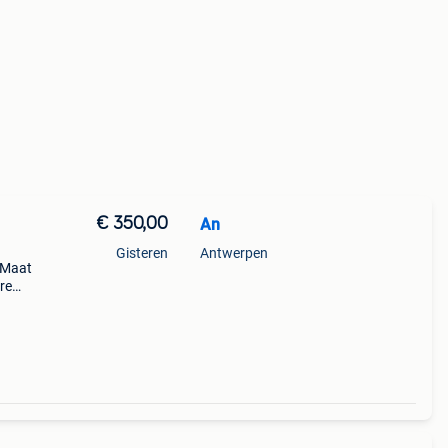
€ 350,00
An
Gisteren
Antwerpen
. Maat
re
- kom
p