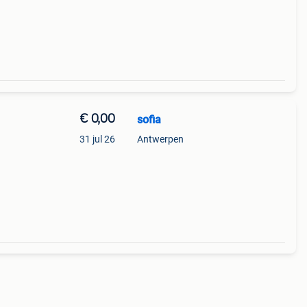
€ 0,00
sofia
31 jul 26
Antwerpen