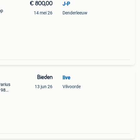
€ 800,00
J-P
op
14 mei 26
Denderleeuw
Bieden
live
varius
13 jun 26
Vilvoorde
1984