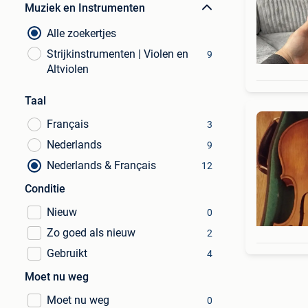
Muziek en Instrumenten
Alle zoekertjes
Strijkinstrumenten | Violen en
9
Altviolen
Taal
Français
3
Nederlands
9
Nederlands & Français
12
Conditie
Nieuw
0
Zo goed als nieuw
2
Gebruikt
4
Moet nu weg
Moet nu weg
0