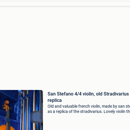
San Stefano 4/4 violin, old Stradivarius
replica
Old and valuable french violin, made by san s
as a replica of the stradivarius. Lovely violin t
has seen multiple stages, due to change of int
in genres less used latest years. The ideal