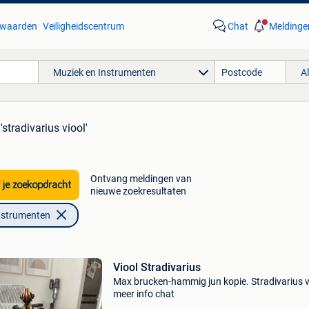
waarden
Veiligheidscentrum
Chat
Meldinge
Muziek en Instrumenten
A
'stradivarius viool'
Ontvang meldingen van
 je zoekopdracht
nieuwe zoekresultaten
nstrumenten
Viool Stradivarius
Max brucken-hammig jun kopie. Stradivarius 
meer info chat