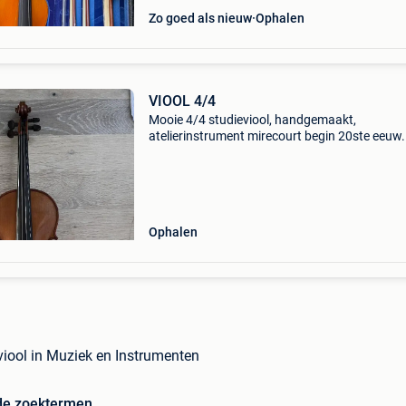
Zo goed als nieuw
Ophalen
VIOOL 4/4
Mooie 4/4 studieviool, handgemaakt,
atelierinstrument mirecourt begin 20ste eeuw.
Transparante, egale, warm-oranje olievernis in
goede staat. Verhouding hals/diapason is 13
mm toetsprojectie is 2
Ophalen
 viool in Muziek en Instrumenten
de zoektermen