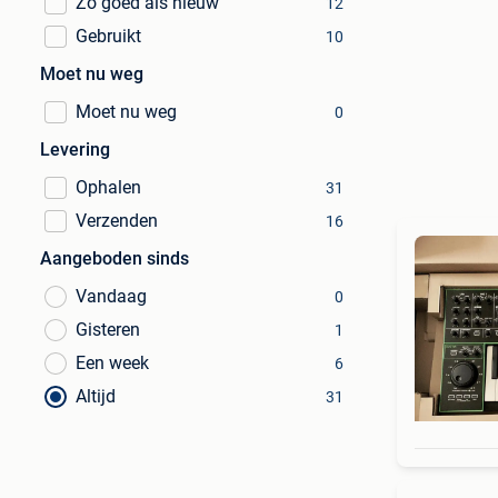
Zo goed als nieuw
12
Gebruikt
10
Moet nu weg
Moet nu weg
0
Levering
Ophalen
31
Verzenden
16
Aangeboden sinds
Vandaag
0
Gisteren
1
Een week
6
Altijd
31