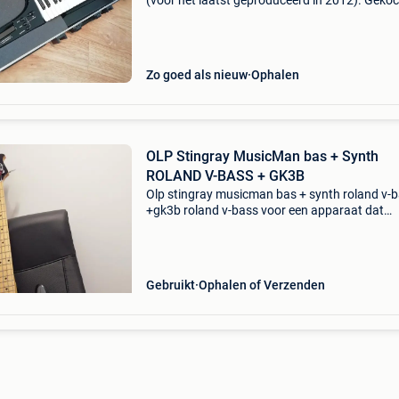
(voor het laatst geproduceerd in 2012). Gekoc
2015. Eén keer gebruikt tijdens een concert. In
perfecte staat, als nieuw met alle originele uitr
Zo goed als nieuw
Ophalen
OLP Stingray MusicMan bas + Synth
ROLAND V-BASS + GK3B
Olp stingray musicman bas + synth roland v-
+gk3b roland v-bass voor een apparaat dat
technisch gezien van binnen vast heel ingewik
is, is de v-bass eigenlijk vrij eenvoudig in het g
en
Gebruikt
Ophalen of Verzenden