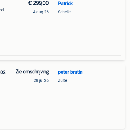
€ 299,00
Patrick
eel
4 aug 26
Schelle
le
l mon
Zie omschrijving
peter brutin
E02
28 jul 26
Zulte
rne
re)