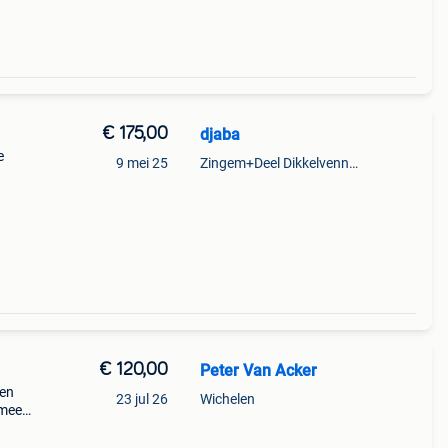
€ 175,00
djaba
e
9 mei 25
Zingem+Deel Dikkelvenne En Nederzwalm-Hermelgem
€ 120,00
Peter Van Acker
een
23 jul 26
Wichelen
rmee
ren.
verde