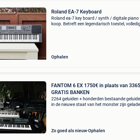
Roland EA-7 Keyboard
Roland ea-7 key board / synth / digitale piano 
koop. Betreft een legendarisch toestel, volledig
nieuwstaat! Komt inclusief stroomadaper. Ka
prima stand-alone gebruikt worden, maar is v
ook
Ophalen
FANTOM 6 EX 1750€ in plaats van 3365
GRATIS BANKEN
2264 geluiden + honderden bestaande geluide
in de nieuwe staat van het monster zijn gelade
ton nieuwe synths, bars, groove-machines en
kortom: je hebt alles van roland, maar niet alle
Zo goed als nieuw
Ophalen