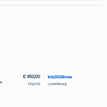
€ 950,00
kris2020kross
in
18 jul 26
Luxembourg