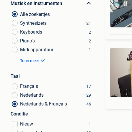
Muziek en Instrumenten
Alle zoekertjes
Synthesizers
21
Keyboards
2
Piano's
2
Midi-apparatuur
1
Toon meer
Taal
Français
17
Nederlands
29
Nederlands & Français
46
Conditie
Nieuw
1