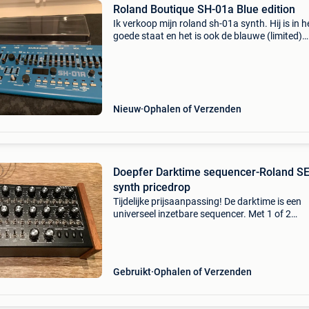
Roland Boutique SH-01a Blue edition
Ik verkoop mijn roland sh-01a synth. Hij is in h
goede staat en het is ook de blauwe (limited)
edition. De stofkap hoort er ook bij. (En origine
doos). (Reden van verkoop is dat ik een aanta
Nieuw
Ophalen of Verzenden
Doepfer Darktime sequencer-Roland S
synth pricedrop
Tijdelijke prijsaanpassing! De darktime is een
universeel inzetbare sequencer. Met 1 of 2
sequencertracks die zowel via midi als cv exte
apparatuur aansturen. Voor alle (ook modulai
synths. 285,
Gebruikt
Ophalen of Verzenden