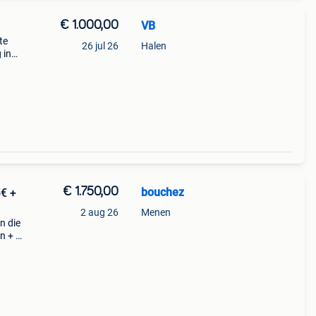
€ 1.000,00
VB
te
26 jul 26
Halen
 in
n
erder
€ 1.750,00
bouchez
€ +
2 aug 26
Menen
n die
n + 1
z
en...