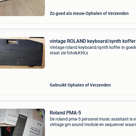
Zo goed als nieuw
Ophalen of Verzenden
vintage ROLAND keyboard/synth koffer
Vintage roland keyboard/synth koffer in goed
staat zie foto&#39;s
Gebruikt
Ophalen of Verzenden
Roland PMA-5
De roland pma-5 personal music assistant is 
vintage gm sound module en sequencer waa
je op 8 sporen songs en paterns kan compone
Het toestel heeft een touch screen met bijgele