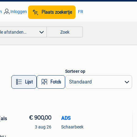
n
Inloggen
FR
Plaats zoekertje
lle afstanden…
Zoek
Sorteer op
Lijst
Foto’s
€ 900,00
ADS
(als
3 aug 26
Schaarbeek