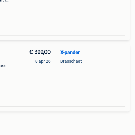
ht in
ust
€ 399,00
X-pander
18 apr 26
Brasschaat
bass
keld
ebruik