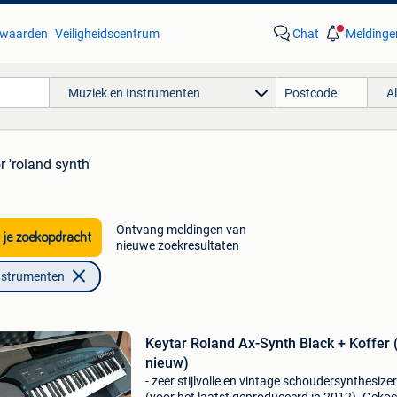
waarden
Veiligheidscentrum
Chat
Meldinge
Muziek en Instrumenten
A
r 'roland synth'
Ontvang meldingen van
 je zoekopdracht
nieuwe zoekresultaten
nstrumenten
Keytar Roland Ax-Synth Black + Koffer 
nieuw)
- zeer stijlvolle en vintage schoudersynthesizer