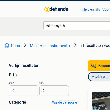
Help en info
Voor
31 resultaten
voo
Home
Muziek en Instrumenten
Verfijn resultaten
Bewaar
Prijs
Muziek en I
van
tot
€
€
Categorie
Wis de categorie