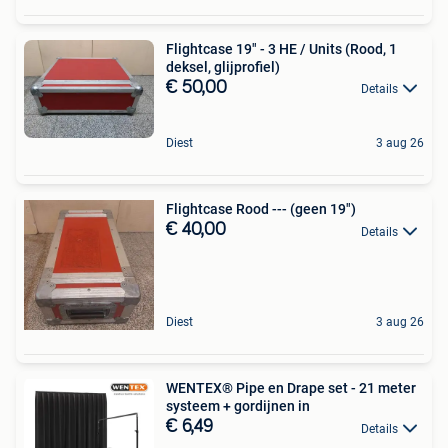
Flightcase 19" - 3 HE / Units (Rood, 1
deksel, glijprofiel)
€ 50,00
Details
Diest
3 aug 26
Flightcase Rood --- (geen 19")
€ 40,00
Details
Diest
3 aug 26
WENTEX® Pipe en Drape set - 21 meter
systeem + gordijnen in
€ 6,49
Details