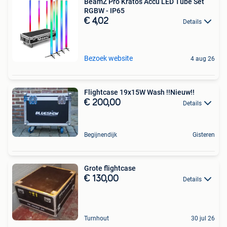
BeamZ Pro Kratos Accu LED Tube Set
RGBW - IP65
€ 4,02
Details
Bezoek website
4 aug 26
Flightcase 19x15W Wash !!Nieuw!!
€ 200,00
Details
Begijnendijk
Gisteren
Grote flightcase
€ 130,00
Details
Turnhout
30 jul 26