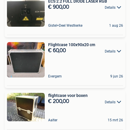
ECS 2.2 FULL DIODE LASER RGB
€ 900,00
Details
Gistel+Deel Westkerke
1 aug 26
Flightcase 100x90x20 cm
€ 60,00
Details
Evergem
9 jun 26
flightcase voor boxen
€ 200,00
Details
Aalter
15 mrt 26