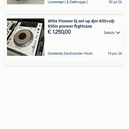
Lissewege ( & Zeebrugge )
30 jul 26
Witte Pioneer Dj set-up djm-850+cdj-
850in pioneer flightcase
€ 1.250,00
Details
Oostende Zandvoorde +Oostende
19 jun 26