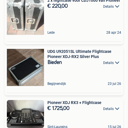
2 x flightcase voor CDJ1000 van Pioneer
€ 220,00
Details
Lede
28 apr 24
UDG U92051SL Ultimate Flightcase
Pioneer XDJ-RX2 Silver Plus
Bieden
Details
Begijnendijk
23 jul 26
Pioneer XDJ RX3 + Flightcase
€ 1.725,00
Details
Sint-Laureins
15 jul 26