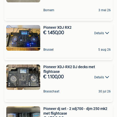
Bornem
3 mei 26
Pioneer XDJ RX2
€ 1.450,00
Details
Brussel
5 aug 26
Pioneer XDJ-RX2 DJ decks met
flightcase
€ 1.100,00
Details
Brasschaat
30 jul 26
Pioneer dj set - 2 xdj700 - djm 250 mk2
met flightcase