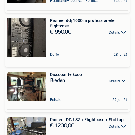
Houthalen+ Deel Van Zonhoven En Zolder
7 aug 26
Pioneer ddj 1000 in professionele
flightcase
€ 950,00
Details
Duffel
28 jul 26
Discobar te koop
Bieden
Details
Belsele
29 jun 26
Pioneer DDJ-SZ + Flightcase + Stofkap
€ 1.200,00
Details