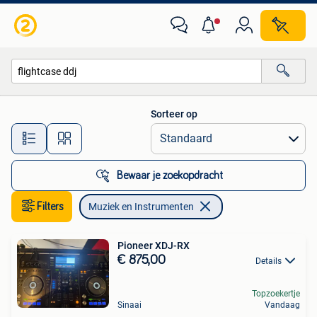
Muziek en Instrumenten
Sorteer op
Alle afstanden…
Bewaar je zoekopdracht
Filters
Muziek en Instrumenten
Pioneer XDJ-RX
€ 875,00
Details
Topzoekertje
Sinaai
Vandaag