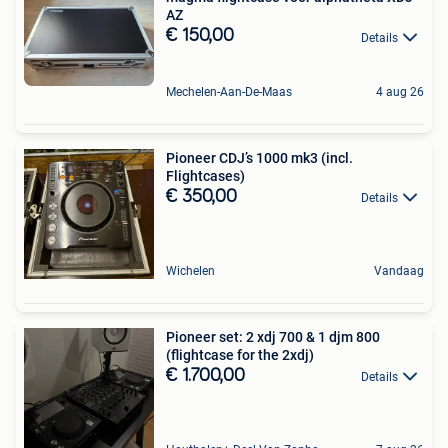
AZ
€ 150,00
Details
Mechelen-Aan-De-Maas
4 aug 26
Pioneer CDJ’s 1000 mk3 (incl.
Flightcases)
€ 350,00
Details
Wichelen
Vandaag
Pioneer set: 2 xdj 700 & 1 djm 800
(flightcase for the 2xdj)
€ 1.700,00
Details