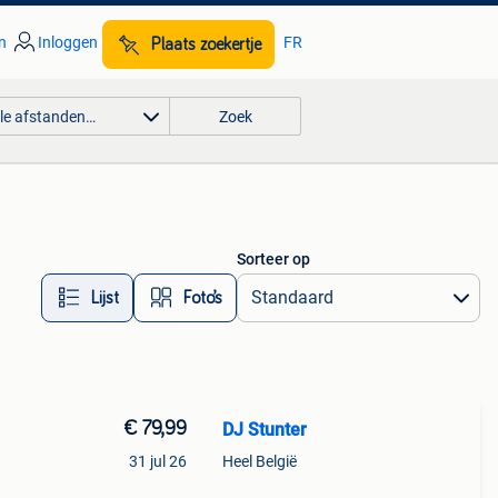
n
Inloggen
FR
Plaats zoekertje
lle afstanden…
Zoek
Sorteer op
Lijst
Foto’s
€ 79,99
DJ Stunter
31 jul 26
Heel België