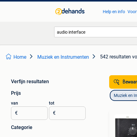
Help en info
Voor
542 resultaten
vo
Home
Muziek en Instrumenten
Verfijn resultaten
Bewaar
Prijs
Muziek en I
van
tot
€
€
Categorie