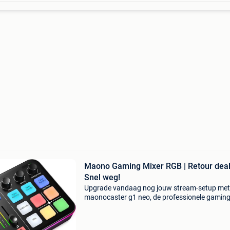
Maono Gaming Mixer RGB | Retour deal
Snel weg!
Upgrade vandaag nog jouw stream-setup met
maonocaster g1 neo, de professionele gamin
audiomixer voor een messcherpe prijs. Profite
van maar liefst 40% korting op dit onmisbare 
hardware