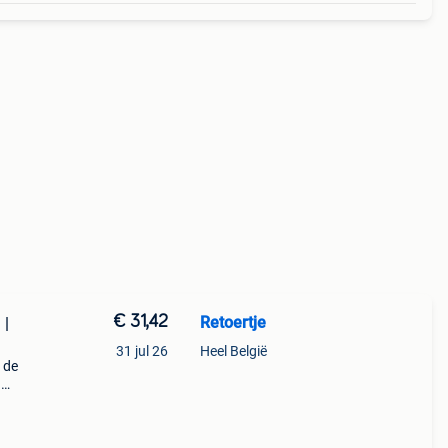
€ 31,42
Retoertje
 |
31 jul 26
Heel België
 de
g
er nu
stukje