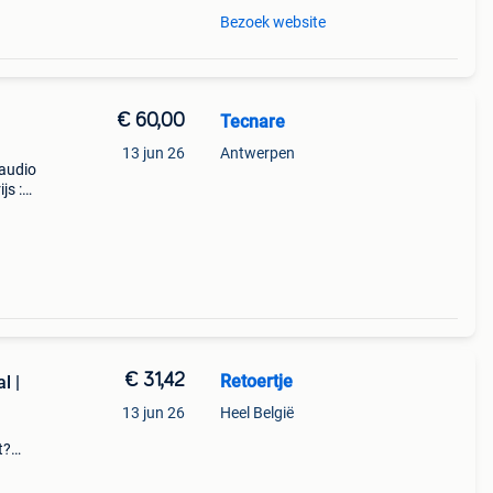
Bezoek website
€ 60,00
Tecnare
13 jun 26
Antwerpen
-audio
js :
 te
77
€ 31,42
Retoertje
l |
13 jun 26
Heel België
t?
is nu
! De