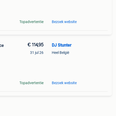
-
rege
Topadvertentie
Bezoek website
€ 114,95
DJ Stunter
ace
31 jul 26
Heel België
pact
Topadvertentie
Bezoek website