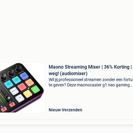
Maono Streaming Mixer | 36% Korting |
weg! (audiomixer)
Wil jij professioneel streamen zonder een fortui
te geven? Deze maonocaster g1 neo gaming
audiomixer staat nu online met maar liefst 36
korting! Met de maonocaster g1 neo heb je ee
compacte kra
Nieuw
Verzenden