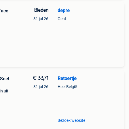
Bieden
depre
face
31 jul 26
Gent
€ 33,71
Retoertje
 Snel
31 jul 26
Heel België
n uit
%
n
Bezoek website