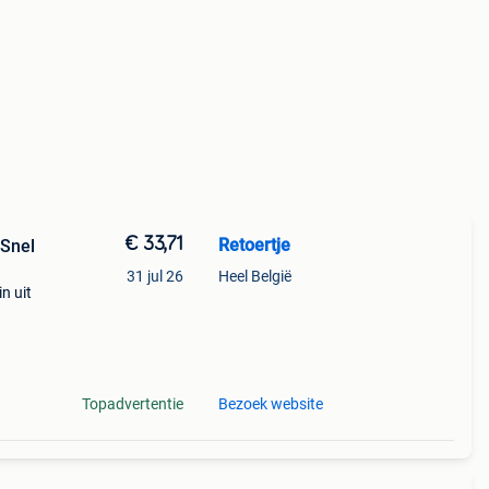
€ 33,71
Retoertje
 Snel
31 jul 26
Heel België
n uit
%
n
Topadvertentie
Bezoek website