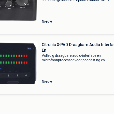
computergebaseerde opnamestudio. Met 2
onafhankelijke microfooningangen op xlr/jack
aansluitingen en een aparte 6,3mm
instrumentingang. Elke ingang heeft een gain
Nieuw
Citronic X-PAD Draagbare Audio Interf
En
Volledig draagbare audio-interface en
microfoonprocessor voor podcasting en
opnamesessies onderweg. De x-pad brengt
professionele audioverwerking naar een com
en handig handheld-apparaat, waardoor
Nieuw