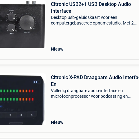
Citronic USB2+1 USB Desktop Audio
Interface
Desktop usb-geluidskaart voor een
computergebaseerde opnamestudio. Met 2
onafhankelijke microfooningangen op xlr/jack
aansluitingen en een aparte 6,3mm
instrumentingang. Elke ingang heeft een gain
Nieuw
Citronic X-PAD Draagbare Audio Interf
En
Volledig draagbare audio-interface en
microfoonprocessor voor podcasting en
opnamesessies onderweg. De x-pad brengt
professionele audioverwerking naar een com
en handig handheld-apparaat, waardoor
Nieuw