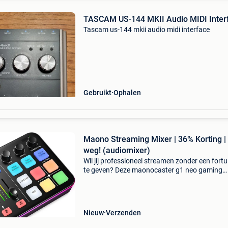
TASCAM US-144 MKII Audio MIDI Inter
Tascam us-144 mkii audio midi interface
Gebruikt
Ophalen
Maono Streaming Mixer | 36% Korting |
weg! (audiomixer)
Wil jij professioneel streamen zonder een fortui
te geven? Deze maonocaster g1 neo gaming
audiomixer staat nu online met maar liefst 36
korting! Met de maonocaster g1 neo heb je ee
compacte kra
Nieuw
Verzenden