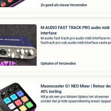
Zo goed als nieuw
Verzenden
M-AUDIO FAST TRACK PRO audio midi
interface
M-audio fast track pro audio midi interface m
fasttrack pro usb audio midi interface vaste pri
60 euro af te halen in den haag. In overleg ook
verzenden, 15 euro tel / whatsapp +3168788
Ophalen of Verzenden
Maonocaster G1 NEO Mixer | Retour dea
40% korting
Wil je als een pro klinken tijdens het streamen
zonder dat je hele spaarrekening eraan opgaa
Deze maonocaster g1 neo gaming audiomixer 
tijdelijk beschikbaar met een vette 40% korting