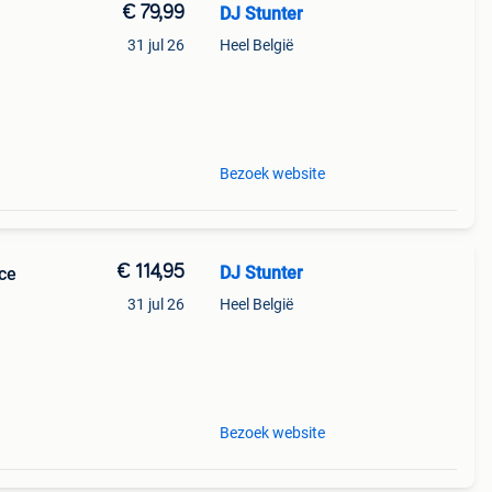
€ 79,99
DJ Stunter
31 jul 26
Heel België
-
rege
Bezoek website
€ 114,95
DJ Stunter
ace
31 jul 26
Heel België
pact
Bezoek website