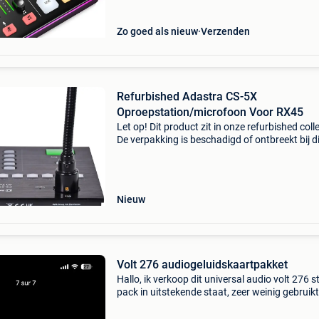
maono
Zo goed als nieuw
Verzenden
Refurbished Adastra CS-5X
Oproepstation/microfoon Voor RX45
Let op! Dit product zit in onze refurbished colle
De verpakking is beschadigd of ontbreekt bij di
product. Een oproepmicrofoon met
oproepstationvoet, te gebruiken met de rx45-
audiomatrix om een
Nieuw
Volt 276 audiogeluidskaartpakket
Hallo, ik verkoop dit universal audio volt 276 s
pack in uitstekende staat, zeer weinig gebruikt
perfect functioneel. Wordt compleet verkocht
de originele doos en alle accessoires (audio-i