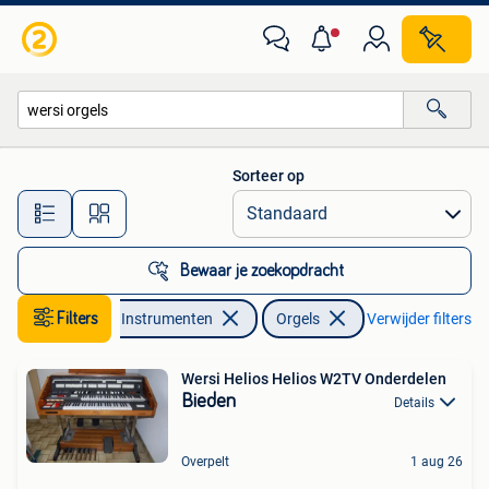
Orgels
Sorteer op
Alle afstanden…
Bewaar je zoekopdracht
Muziek en Instrumenten
Filters
Orgels
Verwijder filters
Wersi Helios Helios W2TV Onderdelen
Bieden
Details
Overpelt
1 aug 26