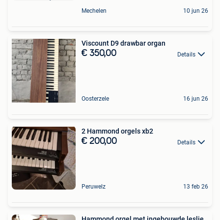
Mechelen
10 jun 26
Viscount D9 drawbar organ
€ 350,00
Details
Oosterzele
16 jun 26
2 Hammond orgels xb2
€ 200,00
Details
Peruwelz
13 feb 26
Hammond orgel met ingebouwde leslie