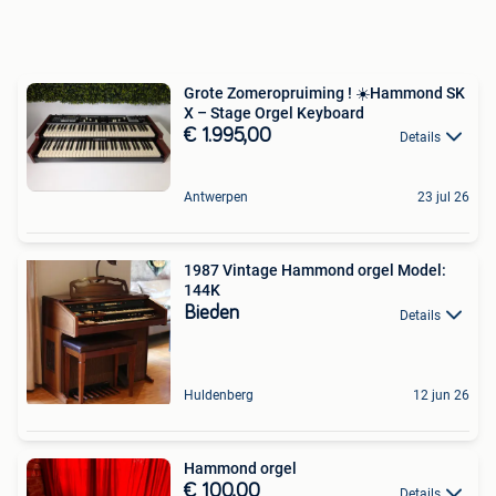
Grote Zomeropruiming ! ☀️Hammond SK
X – Stage Orgel Keyboard
€ 1.995,00
Details
Antwerpen
23 jul 26
1987 Vintage Hammond orgel Model:
144K
Bieden
Details
Huldenberg
12 jun 26
Hammond orgel
€ 100,00
Details