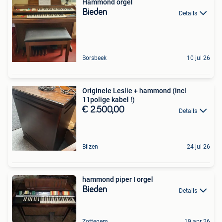
Hammond orgel
Bieden
Details
Borsbeek
10 jul 26
Originele Leslie + hammond (incl
11polige kabel !)
€ 2.500,00
Details
Bilzen
24 jul 26
hammond piper I orgel
Bieden
Details
Zottegem
19 apr 26