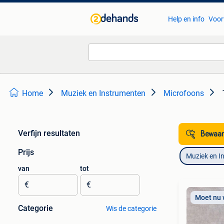
Help en info
Voor
Home
Muziek en Instrumenten
Microfoons
Verfijn resultaten
Bewaar
Prijs
Muziek en I
van
tot
€
€
Moet nu
Categorie
Wis de categorie