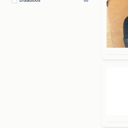
Draadloos
66