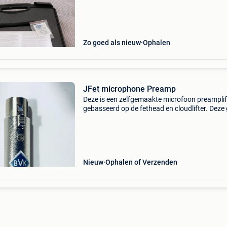
record acoustic guitars that often anymore. T
Zo goed als nieuw
Ophalen
JFet microphone Preamp
Deze is een zelfgemaakte microfoon preamplif
gebasseerd op de fethead en cloudlifter. Deze 
je 20db zuivere gain (measured unloaded). De
laat de phantom power niet door waardoor d
uiterst
Nieuw
Ophalen of Verzenden