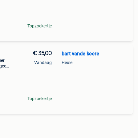
rue
Topzoekertje
€ 35,00
bart vande keere
ier
Vandaag
Heule
geeft
ze
eze
Topzoekertje