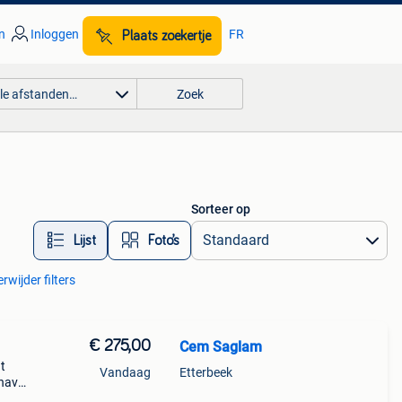
n
Inloggen
FR
Plaats zoekertje
lle afstanden…
Zoek
Sorteer op
Lijst
Foto’s
rwijder filters
€ 275,00
Cem Saglam
t
Vandaag
Etterbeek
 have
39;t