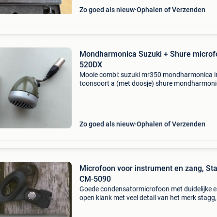
Zo goed als nieuw
Ophalen of Verzenden
Mondharmonica Suzuki + Shure microf
520DX
Mooie combi: suzuki mr350 mondharmonica i
toonsoort a (met doosje) shure mondharmon
microfoon 520dx enkel gebruikerssporen, nog 
prima staat. Nauwelijks gebruikt, niet roker.
Verzenden mogelijk,
Zo goed als nieuw
Ophalen of Verzenden
Microfoon voor instrument en zang, St
CM-5090
Goede condensatormicrofoon met duidelijke 
open klank met veel detail van het merk stagg,
model cm-5090. Heeft een breed frequentieber
en een verrassend goede geluidskwaliteit. Hee