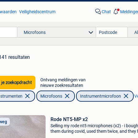
waarden
Veiligheidscentrum
Chat
Meldinge
Microfoons
A
141 resultaten
Ontvang meldingen van
 je zoekopdracht
nieuwe zoekresultaten
nstrumenten
Microfoons
Instrumentmicrofoon
Ve
Rode NT5-MP x2
 weg
Selling my rode nt5 microphones (x2) - i bough
them during covid, used them twice, and they
been safely stored ever since because i don&#