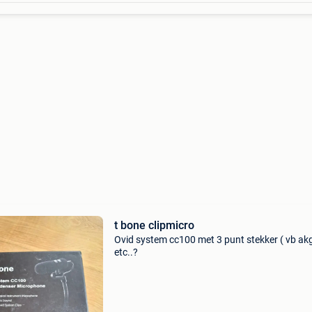
t bone clipmicro
Ovid system cc100 met 3 punt stekker ( vb ak
etc..?