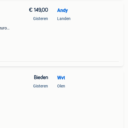
€ 149,00
Andy
Gisteren
Landen
euro
atis
3400
Bieden
Wvt
Gisteren
Olen