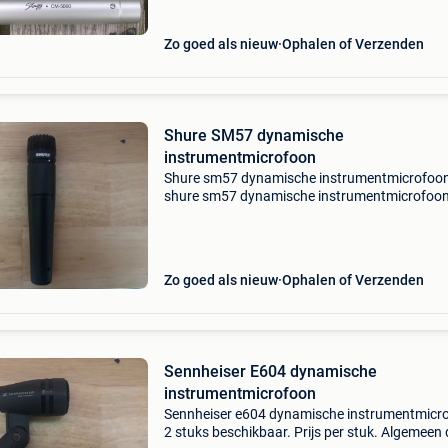
een mooie fr
Zo goed als nieuw
Ophalen of Verzenden
Shure SM57 dynamische
instrumentmicrofoon
Shure sm57 dynamische instrumentmicrofoo
shure sm57 dynamische instrumentmicrofoo
plus- en minpunten industry standard voor
snaredrum en elektrische gitaar bijna
onverwoestbaar kenmerkende midrange
Zo goed als nieuw
Ophalen of Verzenden
Sennheiser E604 dynamische
instrumentmicrofoon
Sennheiser e604 dynamische instrumentmicr
2 stuks beschikbaar. Prijs per stuk. Algemeen 