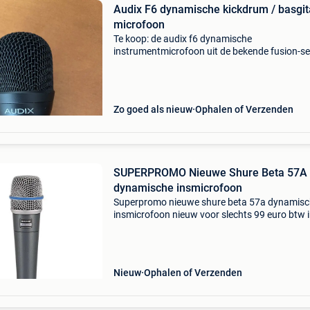
Audix F6 dynamische kickdrum / basgit
microfoon
Te koop: de audix f6 dynamische
instrumentmicrofoon uit de bekende fusion-se
Dit is dé go-to microfoon voor het registreren 
krachtige, diepe frequenties zonder dat het ge
modderig wordt. D
Zo goed als nieuw
Ophalen of Verzenden
SUPERPROMO Nieuwe Shure Beta 57A
dynamische insmicrofoon
Superpromo nieuwe shure beta 57a dynamis
insmicrofoon nieuw voor slechts 99 euro btw i
per stuk op factuur. Superpromo geldig tot
02/08/2026 of zolang de voorraad strekt! 3 J
garantie! Gratis
Nieuw
Ophalen of Verzenden