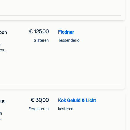
€ 125,00
Flodnar
oon
Gisteren
Tessenderlo
n
ica
in
€ 30,00
Kok Geluid & Licht
agg
Eergisteren
kesteren
en
eik
ft