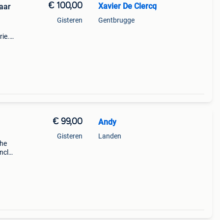
€ 100,00
Xavier De Clercq
aar
Gisteren
Gentbrugge
rie.
van
luid
€ 99,00
Andy
Gisteren
Landen
che
ncl
aar