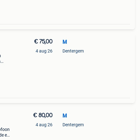
€ 75,00
M
4 aug 26
Dentergem
n
n
€ 80,00
M
4 aug 26
Dentergem
ofoon
de e