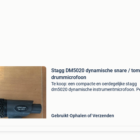
Stagg DM5020 dynamische snare / tom
drummicrofoon
Te koop: een compacte en oerdegelijke stagg
dm5020 dynamische instrumentmicrofoon. Pe
voor het opnemen of versterken van toms,
snaredrums of andere percussie-instrumenten
Dankzij de stevige meta
Gebruikt
Ophalen of Verzenden