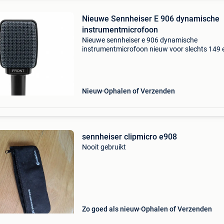
Nieuwe Sennheiser E 906 dynamische
instrumentmicrofoon
Nieuwe sennheiser e 906 dynamische
instrumentmicrofoon nieuw voor slechts 149 
btw incl per stuk op factuur 3 jaar garantie! Gr
levering! Of af te halen te donkerstraat 12a - 
neerwinden (
Nieuw
Ophalen of Verzenden
sennheiser clipmicro e908
Nooit gebruikt
Zo goed als nieuw
Ophalen of Verzenden