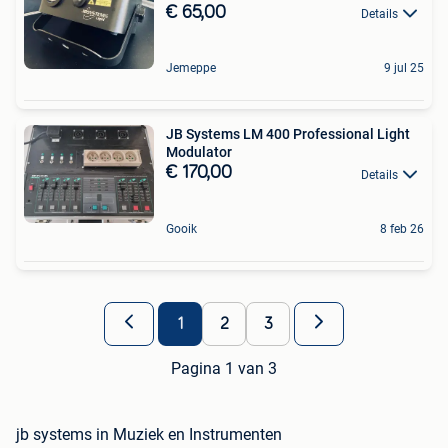
€ 65,00
Details
Jemeppe
9 jul 25
JB Systems LM 400 Professional Light
Modulator
€ 170,00
Details
Gooik
8 feb 26
1
2
3
Pagina 1 van 3
jb systems in Muziek en Instrumenten