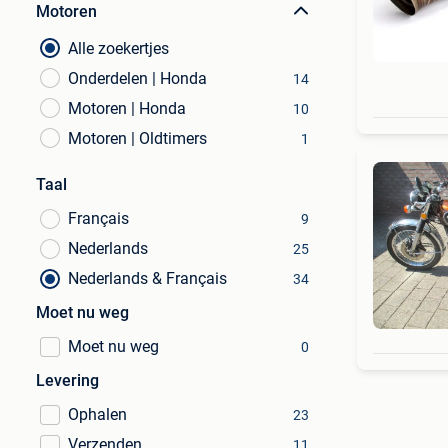
Motoren
Alle zoekertjes
Onderdelen | Honda
14
Motoren | Honda
10
Motoren | Oldtimers
1
Taal
Français
9
Nederlands
25
Nederlands & Français
34
Moet nu weg
Moet nu weg
0
Levering
Ophalen
23
Verzenden
11