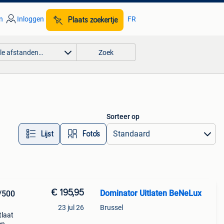
n
Inloggen
FR
Plaats zoekertje
lle afstanden…
Zoek
Sorteer op
Lijst
Foto’s
€ 195,95
Dominator Uitlaten BeNeLux
/500
23 jul 26
Brussel
tlaat