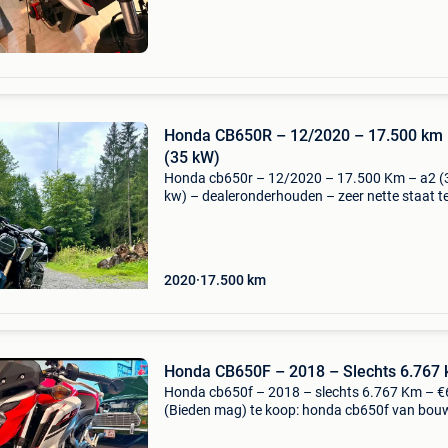
Honda CB650R – 12/2020 – 17.500 km
(35 kW)
Honda cb650r – 12/2020 – 17.500 Km – a2 (
kw) – dealeronderhouden – zeer nette staat t
koop: honda cb650r in zeer nette staat. De mo
altijd met zorg behandeld en onderhouden bij 
officiële
2020
17.500
km
Honda CB650F – 2018 – Slechts 6.767
Honda cb650f – 2018 – slechts 6.767 Km – €
(Bieden mag) te koop: honda cb650f van bou
2018 met slechts 6.767 Km op de teller. De mo
verkeert in zeer goede staat en is altijd goed o