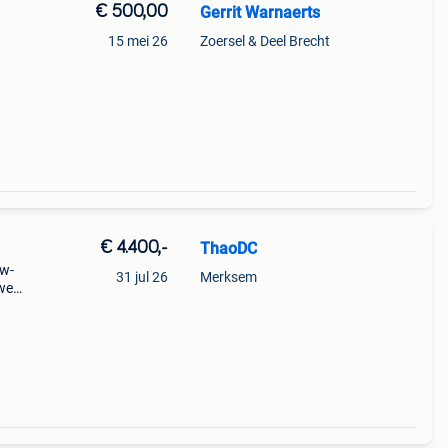
€ 500,00
Gerrit Warnaerts
15 mei 26
Zoersel & Deel Brecht
€ 4.400,-
ThaoDC
sw-
31 jul 26
Merksem
uwe