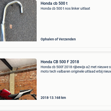
Honda cb 500 t
Honda cb 500 t nos linker uitlaat
Ophalen of Verzenden
Honda CB 500 F 2018
Honda cb 500f 2018 rijbewijs a2 met nieuwe 
moto tech valbaren originele uitlaad erbij nie
batterij kan gekeurd worden voor verkoop (in
vraagprijs inbegrepen) specificatie fiche kan je
terugvinde
2018
13.168
km