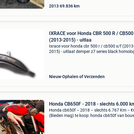
2013
69.836
km
IXRACE voor Honda CBR 500 R / CB500
(2013-2015) - uitlaa
Ixrace voor honda cbr 500 r / cb500 x/f (2013
2015) - uitlaat demper z7 series black homolog
ja uitlaat is nieuw in de doos normale prijs = 
Euro nu in promo aan 257 euro op=op wordt g
Nieuw
Ophalen of Verzenden
Honda CB650F - 2018 - slechts 6.000 k
Honda cb650f – 2018 – slechts 6.767 Km – €
(Bieden mag) te koop: honda cb650f van bou
2018 met slechts 6.767 Km op de teller. De mo
verkeert in zeer goede staat en is altijd goed o