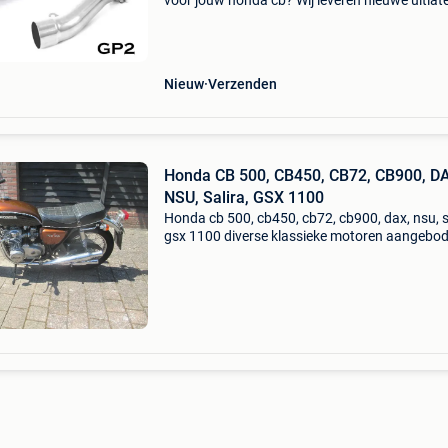
voor jouw honda cb? Wij leveren nieuwe uitlat
van topkwaliteit voor een sportieve uitstraling
een krachtig uitlaatgeluid. Geschikt voor: hon
4
Nieuw
Verzenden
Honda CB 500, CB450, CB72, CB900, D
NSU, Salira, GSX 1100
Honda cb 500, cb450, cb72, cb900, dax, nsu, s
gsx 1100 diverse klassieke motoren aangebo
ivm aanpassen / uitdunnen verzameling, alle
motoren worden verkocht met aankoopbewijs
suzuki gsx