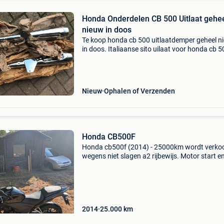
Honda Onderdelen CB 500 Uitlaat gehe
nieuw in doos
Te koop honda cb 500 uitlaatdemper geheel n
in doos. Italiaanse sito uilaat voor honda cb 5
Heb je serieus interesse, mail of bel me dan en
M_kalhor2002@hotmail.com
Nieuw
Ophalen of Verzenden
Honda CB500F
Honda cb500f (2014) - 25000km wordt verko
wegens niet slagen a2 rijbewijs. Motor start en 
perfect en heeft altijd in garage gestaan, test ri
mogelijk. Heeft lichte gebruikssporen. Onderh
2014
25.000
km