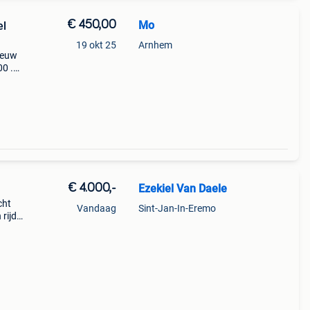
€ 450,00
Mo
el
19 okt 25
Arnhem
ieuw
00 .
 doe.
€ 4.000,-
Ezekiel Van Daele
cht
Vandaag
Sint-Jan-In-Eremo
rijdt
t is
o