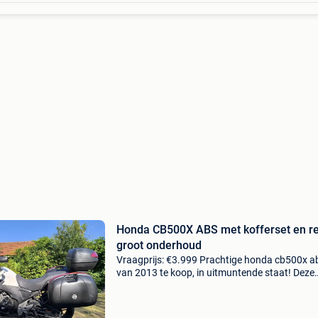
Honda CB500X ABS met kofferset en r
groot onderhoud
Vraagprijs: €3.999 Prachtige honda cb500x a
van 2013 te koop, in uitmuntende staat! Deze
betrouwbare en zuinige tweecilinder is ideaal 
woon-werkverkeer, dagtochten en reizen, also
perfec