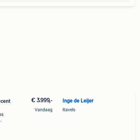
€ 3.999,-
Inge de Leijer
ecent
Vandaag
Ravels
bs
voor
ok