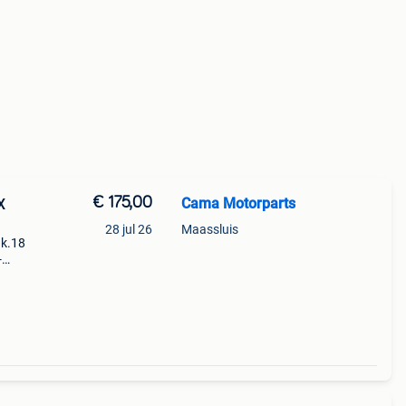
€ 175,00
Cama Motorparts
X
28 jul 26
Maassluis
.k.18
-
teem