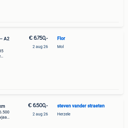
€ 6.750,-
Flor
 – A2
2 aug 26
Mol
35
e
tor is
een
€ 6.500,-
steven vander straeten
 km
6.500
2 aug 26
Herzele
wjaar
tor
nd