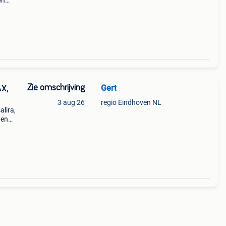
en
 en
da cb
Zie omschrijving
Gert
AX,
3 aug 26
regio Eindhoven NL
alira,
den
. Oa: