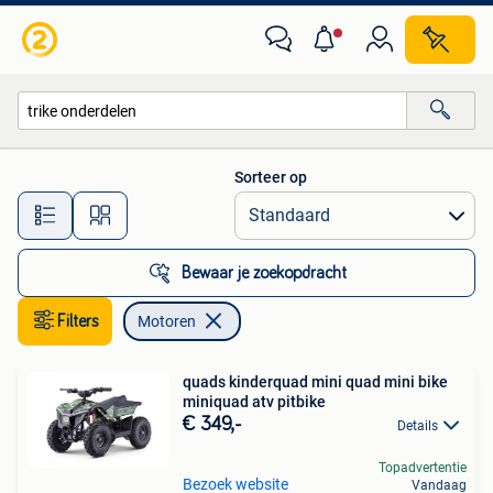
Motoren
Sorteer op
Alle afstanden…
Bewaar je zoekopdracht
Filters
Motoren
quads kinderquad mini quad mini bike
miniquad atv pitbike
€ 349,-
Details
Topadvertentie
Bezoek website
Vandaag