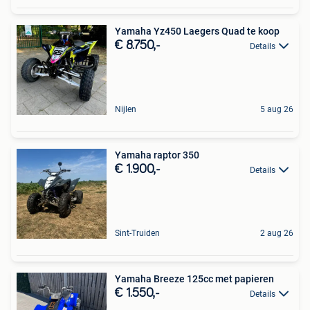
Yamaha Yz450 Laegers Quad te koop
€ 8.750,-
Details
Nijlen
5 aug 26
Yamaha raptor 350
€ 1.900,-
Details
Sint-Truiden
2 aug 26
Yamaha Breeze 125cc met papieren
€ 1.550,-
Details