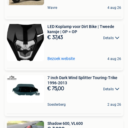
Wavre
4 aug 26
LED Koplamp voor Dirt Bike | Tweede
kansje | OP = OP
€ 37,43
Details
Bezoek website
4 aug 26
7 inch Dark Wind Splitter Touring-Trike
1996-2013
€ 75,00
Details
Soesterberg
2 aug 26
Shadow 600, VL600