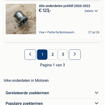
Alle onderdelen yz450f 2020-2022
€ 123,-
Details
Vise + Partie De Bombaye,Hac- Court, Hermalle-Ss-Argenteau
27 jul 26
1
2
3
Pagina 1 van 3
trike onderdelen in Motoren
Gerelateerde zoektermen
Populaire zoektermen