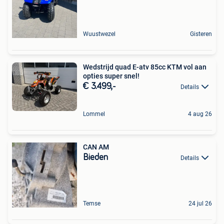
Wuustwezel
Gisteren
Wedstrijd quad E-atv 85cc KTM vol aan
opties super snel!
€ 3.499,-
Details
Lommel
4 aug 26
CAN AM
Bieden
Details
Temse
24 jul 26