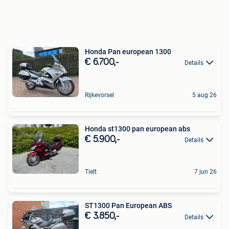
Honda Pan european 1300
€ 6.700,-
Details
Rijkevorsel
5 aug 26
Honda st1300 pan european abs
€ 5.900,-
Details
Tielt
7 jun 26
ST1300 Pan European ABS
€ 3.850,-
Details