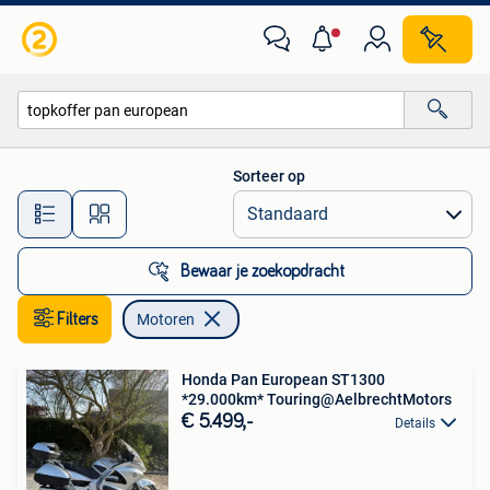
Motoren
Sorteer op
Alle afstanden…
Bewaar je zoekopdracht
Filters
Motoren
Honda Pan European ST1300
*29.000km* Touring@AelbrechtMotors
€ 5.499,-
Details