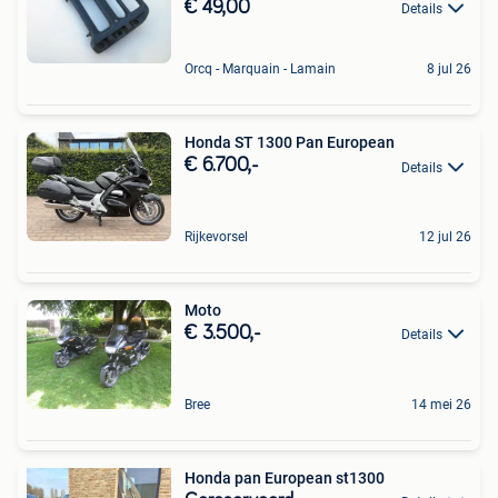
€ 49,00
Details
Orcq - Marquain - Lamain
8 jul 26
Honda ST 1300 Pan European
€ 6.700,-
Details
Rijkevorsel
12 jul 26
Moto
€ 3.500,-
Details
Bree
14 mei 26
Honda pan European st1300