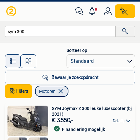
Motoren
Sorteer op
Alle afstanden…
Bewaar je zoekopdracht
Filters
Motoren
SYM Joymax Z 300 leuke luxescooter (bj
2021)
€ 3.550,-
Details
Financiering mogelijk