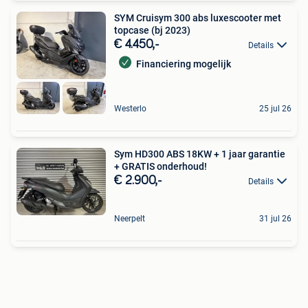
SYM Cruisym 300 abs luxescooter met
topcase (bj 2023)
€ 4.450,-
Details
Financiering mogelijk
Westerlo
25 jul 26
Sym HD300 ABS 18KW + 1 jaar garantie
+ GRATIS onderhoud!
€ 2.900,-
Details
Neerpelt
31 jul 26