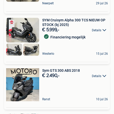
Neerpelt
29 jul 26
SYM Cruisym Alpha 300 TCS NIEUW OP
STOCK (bj 2025)
€ 5.999,-
Details
Financiering mogelijk
Westerlo
15 jul 26
Sym GTS 300 ABS 2018
€ 2.490,-
Details
Ranst
10 jul 26