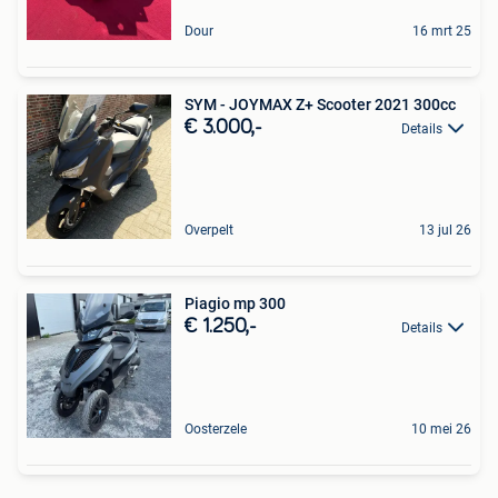
Dour
16 mrt 25
SYM - JOYMAX Z+ Scooter 2021 300cc
€ 3.000,-
Details
Overpelt
13 jul 26
Piagio mp 300
€ 1.250,-
Details
Oosterzele
10 mei 26