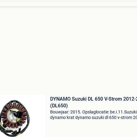
DYNAMO Suzuki DL 650 V-Strom 2012-
(DL650)
Bouwjaar: 2015. Opslaglocatie: be.i.11.Suzuki
dynamo krat dynamo suzuki dl 650 v-strom 2
2015 (dl650) type: dynamo bouwjaar: 2015
btw/marge: btw niet verrekenbaar voor
ondernemers (margeregeling)