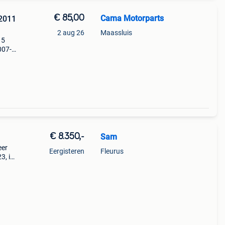
€ 85,00
Cama Motorparts
2011
2 aug 26
Maassluis
 5
007-
€ 8.350,-
Sam
eer
Eergisteren
Fleurus
3, in
5 Km
omfo