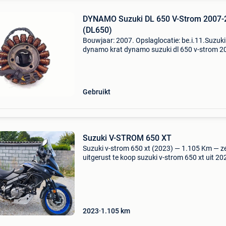
DYNAMO Suzuki DL 650 V-Strom 2007-
(DL650)
Bouwjaar: 2007. Opslaglocatie: be.i.11.Suzuki
dynamo krat dynamo suzuki dl 650 v-strom 2
2011 (dl650) type: dynamo bouwjaar: 2007
btw/marge: btw niet verrekenbaar voor
ondernemers (margeregeling)
Gebruikt
Suzuki V-STROM 650 XT
Suzuki v-strom 650 xt (2023) — 1.105 Km — z
uitgerust te koop suzuki v-strom 650 xt uit 202
uitstekende algemene staat met slechts 1.10
op de teller. Een veelzijdige motorfiets, zeer c
2023
1.105
km