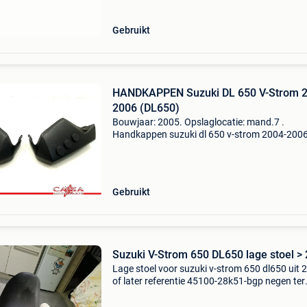
referentien
Gebruikt
HANDKAPPEN Suzuki DL 650 V-Strom 2
2006 (DL650)
Bouwjaar: 2005. Opslaglocatie: mand.7 .
Handkappen suzuki dl 650 v-strom 2004-200
(dl650) bouwjaar: 2005 btw/marge: btw niet
verrekenbaar voor ondernemers (margeregeli
referentienummer: 0000000154
Gebruikt
Suzuki V-Strom 650 DL650 lage stoel >
Lage stoel voor suzuki v-strom 650 dl650 uit 
of later referentie 45100-28k51-bgp negen ter
waarde van 187 euro