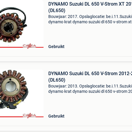
DYNAMO Suzuki DL 650 V-Strom XT 20
(DL650)
Bouwjaar: 2017. Opslaglocatie: be.i.11.Suzuki
dynamo krat dynamo suzuki dl 650 v-strom xt
2017 (dl650) type: dynamo bouwjaar: 2017
btw/marge: btw niet verrekenbaar voor
ondernemers (margeregeling) r
Gebruikt
DYNAMO Suzuki DL 650 V-Strom 2012-
(DL650)
Bouwjaar: 2013. Opslaglocatie: be.i.11.Suzuki
dynamo krat dynamo suzuki dl 650 v-strom 2
2015 (dl650) type: dynamo bouwjaar: 2013
btw/marge: btw niet verrekenbaar voor
ondernemers (margeregeling)
Gebruikt