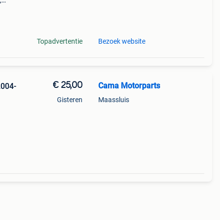
,
 en
r
Topadvertentie
Bezoek website
€ 25,00
Cama Motorparts
2004-
Gisteren
Maassluis