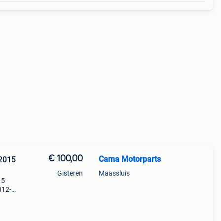
€ 100,00
Cama Motorparts
2015
Gisteren
Maassluis
 5
012-