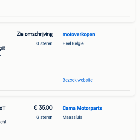
Zie omschrijving
motoverkopen
Gisteren
Heel België
gië
,
 en
r
Bezoek website
€ 35,00
Cama Motorparts
 XT
Gisteren
Maassluis
icht
iet
ng)