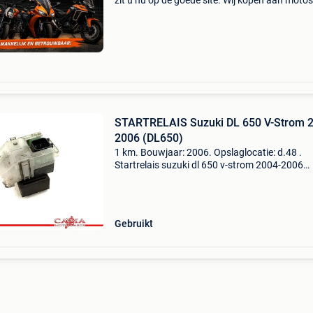
zit u nu op de goede site. Wij kopen aan moto's
scooters, trikes en quads ongeacht hun staat
merk. Wij hebben een eigen ophaalservice doo
gans
STARTRELAIS Suzuki DL 650 V-Strom 
2006 (DL650)
1 km. Bouwjaar: 2006. Opslaglocatie: d.48 .
Startrelais suzuki dl 650 v-strom 2004-2006
(dl650) algemene informatie type: startrelais
bouwjaar: 2006 tellerstand: 1 km
referentienummer: 000000024218 fi
Gebruikt