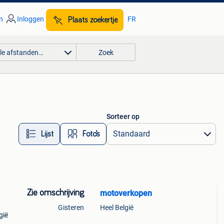
n
Inloggen
FR
Plaats zoekertje
lle afstanden…
Zoek
Sorteer op
Lijst
Foto’s
Zie omschrijving
motoverkopen
Gisteren
Heel België
gië