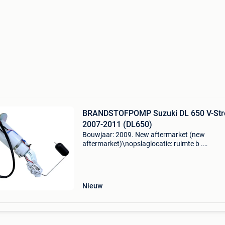
BRANDSTOFPOMP Suzuki DL 650 V-St
2007-2011 (DL650)
Bouwjaar: 2009. New aftermarket (new
aftermarket)\nopslaglocatie: ruimte b .
Brandstofpomp suzuki dl 650 v-strom 2007-
(dl650) algemene informatie merk: 15100-27
model: dl 650 v-strom 2007-2011
Nieuw