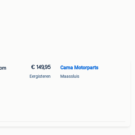
€ 149,95
Cama Motorparts
rom
Eergisteren
Maassluis
2011
g00