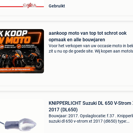
Gebruikt
aankoop moto van top tot schrot ook
opmaak en alle bouwjaren
Voor het verkopen van uw occasie moto in bel
zit u nu op de goede site. Wij kopen aan moto's
scooters, trikes en quads ongeacht hun staat
merk. Wij hebben een eigen ophaalservice doo
gans
KNIPPERLICHT Suzuki DL 650 V-Strom
2017 (DL650)
Bouwjaar: 2017. Opslaglocatie: f.37 . Knipperl
suzuki dl 650 v-strom xt 2017 (dl650) type:
knipperlicht bouwjaar: 2017 btw/marge: btw n
verrekenbaar voor ondernemers (margeregeli