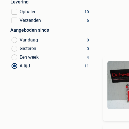
Levering
Ophalen
10
Verzenden
6
Aangeboden sinds
Vandaag
0
Gisteren
0
Een week
4
Altijd
11