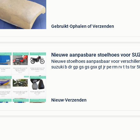
Ook compatibel met suzuki rm 500 van 1981 t
1984. ●
Gebruikt
Ophalen of Verzenden
Nieuwe aanpasbare stoelhoes voor SU
Nieuwe stoelhoes aanpasbaar voor verschille
suzuki b dr gp gs gs gsx gt jr pe rm rv t ts tsr 
90 100 120 125 185 250 350 380 400 500 55
750 750 800 1000 1100 leboncoin betaling: 
cont
Nieuw
Verzenden