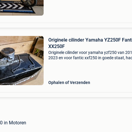
Originele cilinder Yamaha YZ250F Fant
XX250F
Originele cilinder voor yamaha yzf250 van 201
2023 en voor fantic xxf250 in goede staat, ha
maar 30 a 40 uren gereden, gaat weg ter
vervanging van een big bore kit. Compleet met
nieuwe pakking e
Ophalen of Verzenden
0 in Motoren