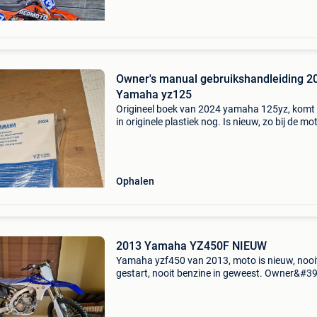
Owner's manual gebruikshandleiding 2
Yamaha yz125
Origineel boek van 2024 yamaha 125yz, komt
in originele plastiek nog. Is nieuw, zo bij de mo
gekregen. Yamaha yz yzf wr wrf ttr pw 50 60 
85 100 110 112 125 150 250 300 350 450 50
honda cr
Ophalen
2013 Yamaha YZ450F NIEUW
Yamaha yzf450 van 2013, moto is nieuw, nooi
gestart, nooit benzine in geweest. Owner&#39
manual, aankoopfactuur en doos van uit de k
met bijhorende spullen erbij. Voor meer info ka
me ge