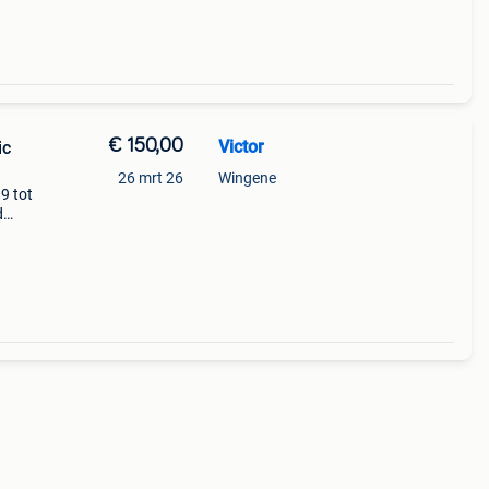
€ 150,00
Victor
ic
26 mrt 26
Wingene
9 tot
d