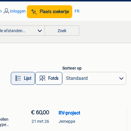
n
Inloggen
FR
Plaats zoekertje
lle afstanden…
Zoek
Sorteer op
Lijst
Foto’s
€ 60,00
RV-project
ellen
21 mrt 26
Jemeppe
type
oes.