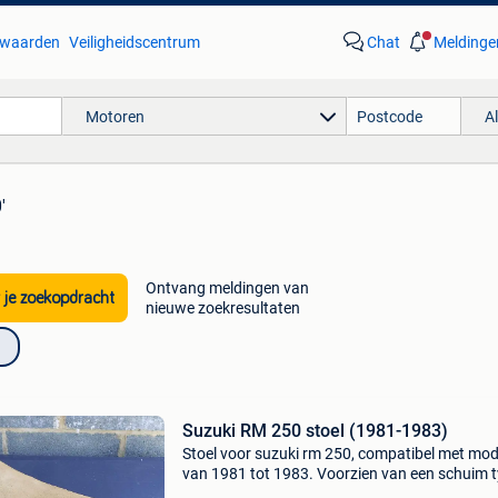
waarden
Veiligheidscentrum
Chat
Meldinge
Motoren
A
'
Ontvang meldingen van
 je zoekopdracht
nieuwe zoekresultaten
Suzuki RM 250 stoel (1981-1983)
Stoel voor suzuki rm 250, compatibel met mod
van 1981 tot 1983. Voorzien van een schuim 
1984-1985, in goede staat, verkocht zonder h