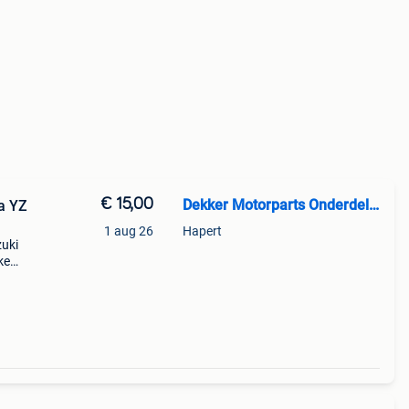
€ 15,00
Dekker Motorparts Onderdelen
a YZ
1 aug 26
Hapert
zuki
ke
maha
e