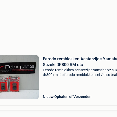
Ferodo remblokken Achterzijde Yamah
Suzuki DR800 RM etc
Ferodo remblokken achterzijde yamaha yz su
dr800 rm etc ferodo remblokken set / disc bra
pads / plaquettes de freins passend voor ya
passen ook op diverse modellen van suzuki zi
onderstaan
Nieuw
Ophalen of Verzenden