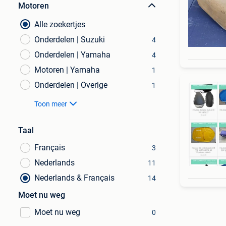
Motoren
Alle zoekertjes
Onderdelen | Suzuki
4
Onderdelen | Yamaha
4
Motoren | Yamaha
1
Onderdelen | Overige
1
Toon meer
Taal
Français
3
Nederlands
11
Nederlands & Français
14
Moet nu weg
Moet nu weg
0