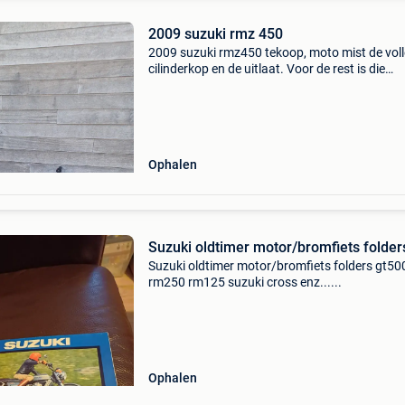
2009 suzuki rmz 450
2009 suzuki rmz450 tekoop, moto mist de voll
cilinderkop en de uitlaat. Voor de rest is die
compleet, rollend frame is in goede staat, re
en vering is goed, cilinder zuiger en onderblok z
Ophalen
Suzuki oldtimer motor/bromfiets folder
Suzuki oldtimer motor/bromfiets folders gt50
rm250 rm125 suzuki cross enz......
Ophalen