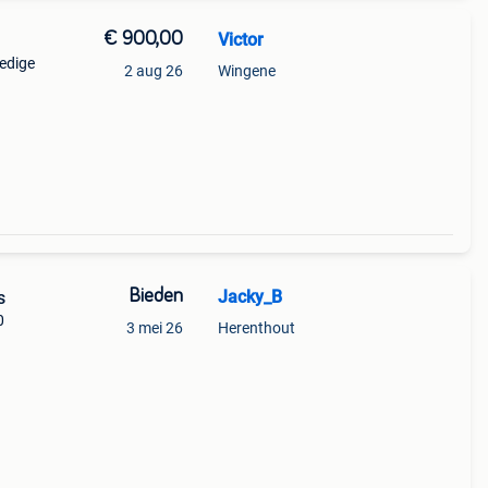
€ 900,00
Victor
edige
2 aug 26
Wingene
mmen
ijn
Bieden
Jacky_B
s
0
3 mei 26
Herenthout