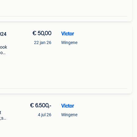
€ 50,00
Victor
024
22 jan 26
Wingene
 ook
to
65 80
0
€ 6.500,-
Victor
t
4 jul 26
Wingene
;s
rat
n je