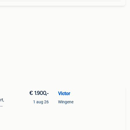
€ 1.900,-
Victor
rt,
1 aug 26
Wingene
f t