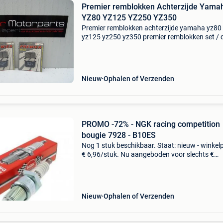
Premier remblokken Achterzijde Yama
YZ80 YZ125 YZ250 YZ350
Premier remblokken achterzijde yamaha yz80
yz125 yz250 yz350 premier remblokken set / 
brake pads / plaquettes de freins passend voo
yamaha passen ook op diverse modellen van
suzuki zie onderstaa
Nieuw
Ophalen of Verzenden
PROMO -72% - NGK racing competition
bougie 7928 - B10ES
Nog 1 stuk beschikbaar. Staat: nieuw - winkelpr
€ 6,96/stuk. Nu aangeboden voor slechts €
1,95/stuk (exclusief eventuele verzending).
Geschikt voor o.a.: Beta rr 50 enduro (2016-2
ca
Nieuw
Ophalen of Verzenden