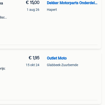
€ 15,00
Dekker Motorparts Onderdelen
ha
1 aug 26
Hapert
disc
r
€ 1,95
Outlet Moto
15 okt 24
Glabbeek-Zuurbemde
ijs:
020)