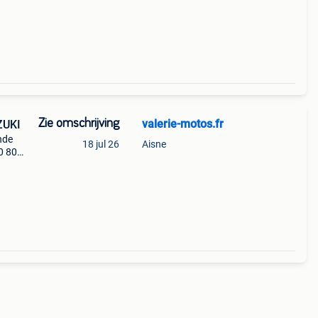
ot
Zie omschrijving
valerie-motos.fr
ZUKI
nde
18 jul 26
Aisne
50 80
0 650
neem