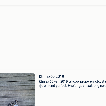
Ktm sx65 2019
Ktm sx 65 van 2019 tekoop, propere moto, sta
rijd en remt perfect. Heeft hgs uitlaat, originele
uitlaat is erbij. Voor meer info stuur gerust een
bericht. Inruil is mogelijk. Yamaha yz yzf wr wr