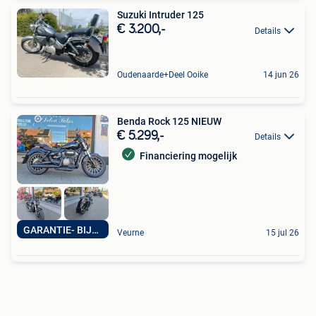
Suzuki Intruder 125
€ 3.200,-
Details
Oudenaarde+Deel Ooike
14 jun 26
Benda Rock 125 NIEUW
€ 5.299,-
Details
Financiering mogelijk
GARANTIE- BIJSTAND
Veurne
15 jul 26