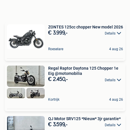
ZONTES 125cc chopper New model 2026
€ 3.999,-
Details
Roeselare
4 aug 26
Regal Raptor Daytona 125 Chopper 1e
Eig @motomobilia
€ 2.450,-
Details
Kortrijk
4 aug 26
QJ Motor SRV125 *Nieuw* 3jr garantie*
€ 3.599,-
Details