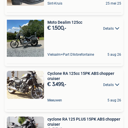
Sint-Kruis
25 mei 25
Moto Dealim 125cc
€ 1.500,-
Details
Vielsalm+Part D'Arbrefontaine
5 aug 26
Cyclone RA 125cc 15PK ABS chopper
cruiser
€ 3.499,-
Details
Meeuwen
5 aug 26
cyclone RA 125 PLUS 15PK ABS chopper
cruiser