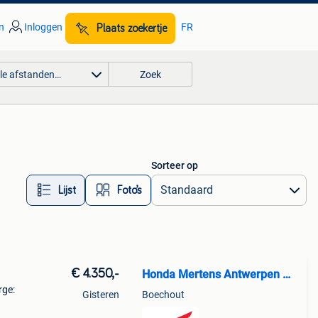
n
Inloggen
FR
Plaats zoekertje
lle afstanden…
Zoek
Sorteer op
Lijst
Foto’s
€ 4.350,-
Honda Mertens Antwerpen NV
rge:
Gisteren
Boechout