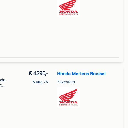
€ 4.290,-
Honda Mertens Brussel
nda
5 aug 26
Zaventem
:
)