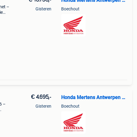
€ 10.750,-
Honda Mertens Antwerpen NV
net –
Gisteren
Boechout
ie
€ 4.695,-
Honda Mertens Antwerpen NV
6 –
Gisteren
Boechout
naked