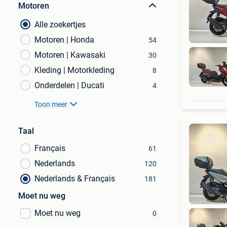
Motoren
Alle zoekertjes
Motoren | Honda
54
Motoren | Kawasaki
30
Kleding | Motorkleding
8
Onderdelen | Ducati
4
Toon meer
Taal
Français
61
Nederlands
120
Nederlands & Français
181
Moet nu weg
Moet nu weg
0