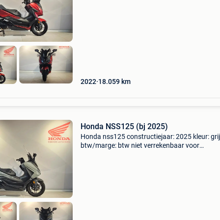
alexander franckstraat 51 2530 boechout
telefoonnummer: +3238773466 e-m
2022
18.059
km
Honda NSS125 (bj 2025)
Honda nss125 constructiejaar: 2025 kleur: gri
btw/marge: btw niet verrekenbaar voor
ondernemers (margeregeling) honda mertens
antwerpen nv alexander franckstraat 51 2530
boechout telefoonnummer: +32