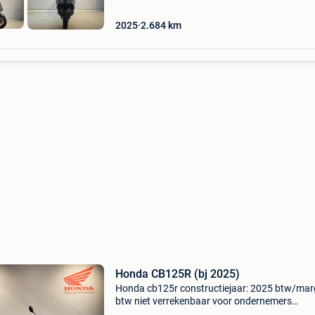
2025
2.684
km
Honda CB125R (bj 2025)
Honda cb125r constructiejaar: 2025 btw/mar
btw niet verrekenbaar voor ondernemers
(margeregeling) honda mertens antwerpen nv