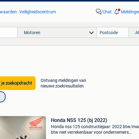
waarden
Veiligheidscentrum
Chat
Meldinge
Motoren
A
Ontvang meldingen van
 je zoekopdracht
nieuwe zoekresultaten
Honda NSS 125 (bj 2022)
Honda nss 125 constructiejaar: 2022 btw/ma
btw niet verrekenbaar voor ondernemers
(margeregeling) honda mertens antwerpen nv