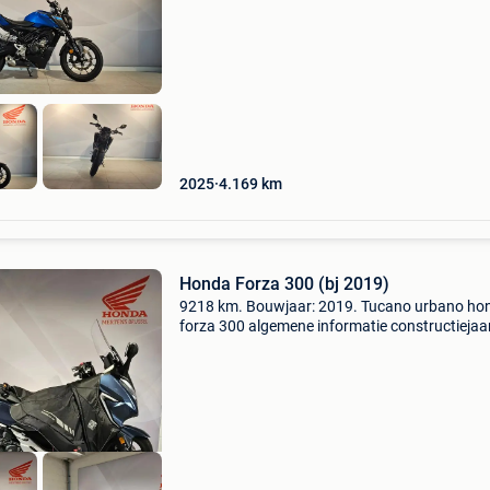
alexander franckstraat 51 2530 boechout
telefoonnummer: +3238773466 e-ma
2025
4.169
km
Honda Forza 300 (bj 2019)
9218 km. Bouwjaar: 2019. Tucano urbano ho
forza 300 algemene informatie constructiejaar
2019 kleur: blauw referentienummer: t021
technische informatie vermogen: 20 kw (27 pk
aantal cilinders: 1 t