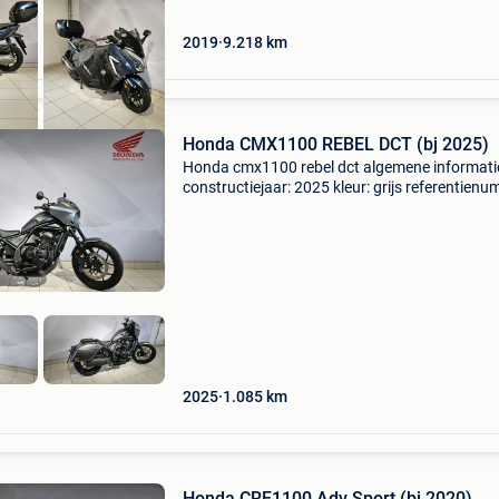
2019
9.218
km
Honda CMX1100 REBEL DCT (bj 2025)
Honda cmx1100 rebel dct algemene informati
constructiejaar: 2025 kleur: grijs referentienu
t031 technische informatie vermogen: 64 kw 
pk) aantal cilinders: 2 transmissie: dct, autom
staat
2025
1.085
km
Honda CRF1100 Adv Sport (bj 2020)