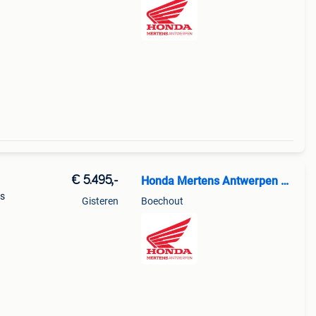
€ 5.495,-
Honda Mertens Antwerpen NV
js
Gisteren
Boechout