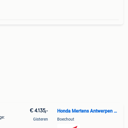
€ 4.135,-
Honda Mertens Antwerpen NV
ge:
Gisteren
Boechout