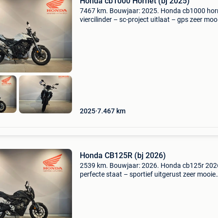
Honda cb1000 Hornet (bj 2025)
7467 km. Bouwjaar: 2025. Honda cb1000 hor
viercilinder – sc-project uitlaat – gps zeer moo
honda cb1000 hornet in uitstekende staat,
voorzien van enkele interessante extra’s. Een
krachtige nake
2025
7.467
km
Honda CB125R (bj 2026)
2539 km. Bouwjaar: 2026. Honda cb125r 202
perfecte staat – sportief uitgerust zeer mooie
honda cb125r van bouwjaar 2026 in perfecte
staat. Een sportieve en hoogwaardige 125cc 
bike met een mod