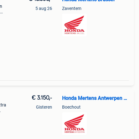
en
5 aug 26
Zaventem
mer:
(102
€ 3.150,-
Honda Mertens Antwerpen NV
tra
Gisteren
Boechout
h