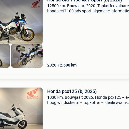
12500 km. Bouwjaar: 2020. Topkoffer valbar
honda crf1100 adv sport algemene informatie
constructiejaar: 2020 kleur: wit referentienum
t025 technische informatie vermogen: 75 kw 
pk) aantal c
2020
12.500
km
Honda pcx125 (bj 2025)
1030 km. Bouwjaar: 2025. Honda pcx125 – ex
hoog windscherm – topkoffer – ideale woon-
werkscooter zeer mooie honda pcx125 in
uitstekende staat, volledig rijklaar en praktisc
uitgerust. Een ideale..