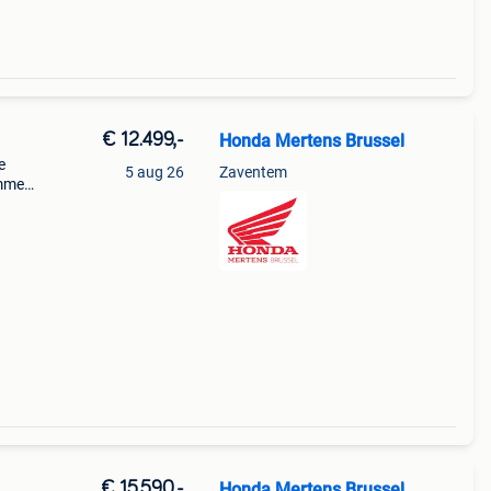
€ 12.499,-
Honda Mertens Brussel
e
5 aug 26
Zaventem
mmer:
(87
aat
€ 15.590,-
Honda Mertens Brussel