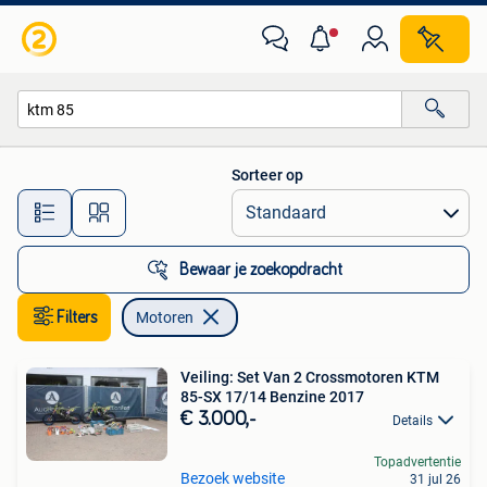
Motoren
Sorteer op
Alle afstanden…
Bewaar je zoekopdracht
Filters
Motoren
Veiling: Set Van 2 Crossmotoren KTM
85-SX 17/14 Benzine 2017
€ 3.000,-
Details
Topadvertentie
Bezoek website
31 jul 26