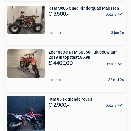
KTM SX85 Quad Kinderquad Maessen
€ 6.500,-
Details
Lommel
3 jun 26
Zeer nette KTM SX350F uit bouwjaar
2019 in topstaat.85,9h
€ 4.400,00
Details
Lommel
22 mei 26
Ktm 85 sx grande roues
€ 2.900,-
Details