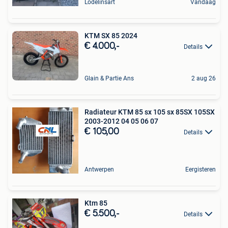
Lodelinsart
Vandaag
KTM SX 85 2024
€ 4.000,-
Details
Glain & Partie Ans
2 aug 26
Radiateur KTM 85 sx 105 sx 85SX 105SX
2003-2012 04 05 06 07
€ 105,00
Details
Antwerpen
Eergisteren
Ktm 85
€ 5.500,-
Details