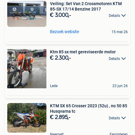
Veiling: Set Van 2 Crossmotoren KTM
85-SX 17/14 Benzine 2017
€ 3.000,-
Details
Bezoek website
15 mei 26
Ktm 85 sx met gereviseerde motor
€ 2.300,-
Details
Lede
23 jun 26
KTM SX 65 Crosser 2023 (52u) , no 50 85
Husqvarna tc
€ 2.895,-
Details
Neerpelt
Eergisteren