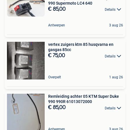
990 Supermoto LC4 640
€ 85,00
Details
Antwerpen
3 aug 26
vertex zuigers ktm 85 husqvarna en
gasgas 85cc
€ 75,00
Details
Overpelt
1 aug 26
Remleiding achter 05 KTM Super Duke
990 990R 61013072000
€ 85,00
Details
Antwerpen
3 aug 26