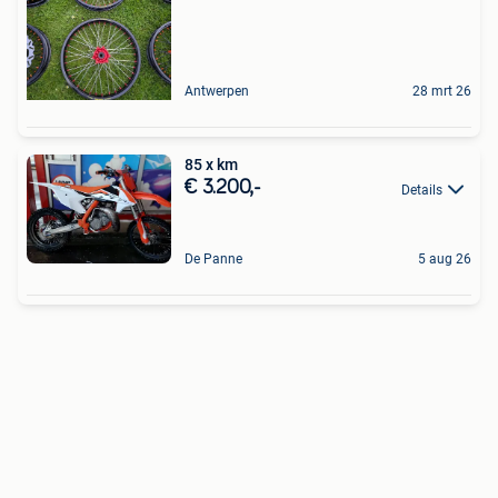
Antwerpen
28 mrt 26
85 x km
€ 3.200,-
Details
De Panne
5 aug 26