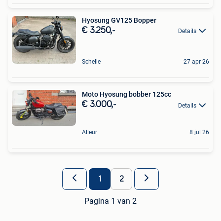
Hyosung GV125 Bopper
€ 3.250,-
Details
Schelle
27 apr 26
Moto Hyosung bobber 125cc
€ 3.000,-
Details
Alleur
8 jul 26
1
2
Pagina 1 van 2