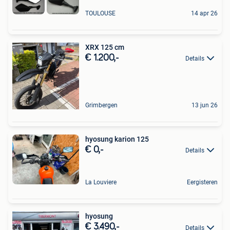
TOULOUSE
14 apr 26
XRX 125 cm
€ 1.200,-
Details
Grimbergen
13 jun 26
hyosung karion 125
€ 0,-
Details
La Louviere
Eergisteren
hyosung
€ 3.490,-
Details