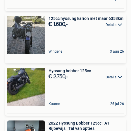
125cc hyosung karion met maar 6353km
€ 1.600,-
Details
Wingene
3 aug 26
Hyosung bobber 125cc
€ 2.750,-
Details
Kuurne
26 jul 26
2022 Hyosung Bobber 125cc | A1
Rijbewijs | Tal van opties