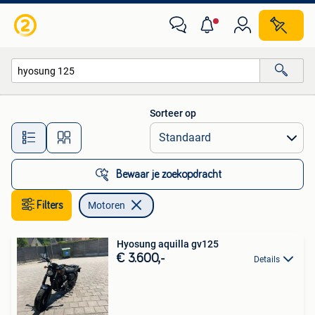
Motoren
Sorteer op
Alle afstanden…
Bewaar je zoekopdracht
Filters
Motoren
Hyosung aquilla gv125
€ 3.600,-
Details