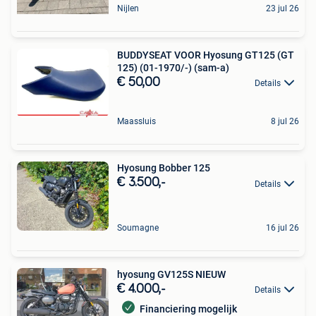
Nijlen
23 jul 26
BUDDYSEAT VOOR Hyosung GT125 (GT
125) (01-1970/-) (sam-a)
€ 50,00
Details
Maassluis
8 jul 26
Hyosung Bobber 125
€ 3.500,-
Details
Soumagne
16 jul 26
hyosung GV125S NIEUW
€ 4.000,-
Details
Financiering mogelijk