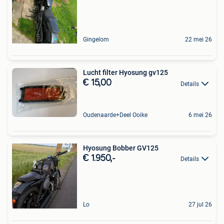
Gingelom
22 mei 26
Lucht filter Hyosung gv125
€ 15,00
Details
Oudenaarde+Deel Ooike
6 mei 26
Hyosung Bobber GV125
€ 1.950,-
Details
Lo
27 jul 26