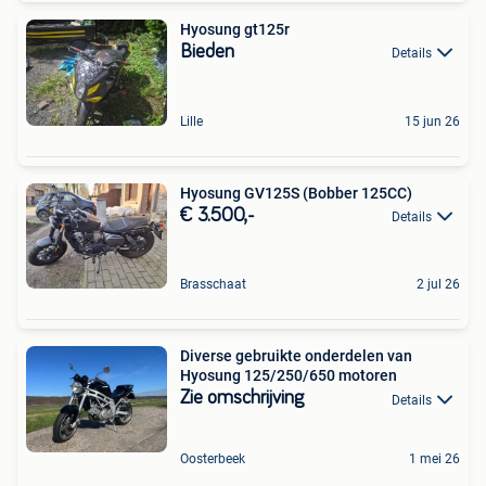
Hyosung gt125r
Bieden
Details
Lille
15 jun 26
Hyosung GV125S (Bobber 125CC)
€ 3.500,-
Details
Brasschaat
2 jul 26
Diverse gebruikte onderdelen van
Hyosung 125/250/650 motoren
Zie omschrijving
Details
Oosterbeek
1 mei 26