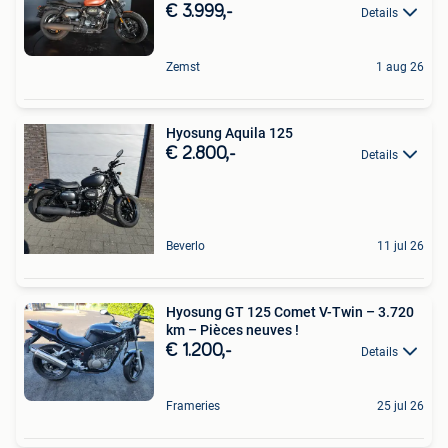
€ 3.999,-
Details
Zemst
1 aug 26
Hyosung Aquila 125
€ 2.800,-
Details
Beverlo
11 jul 26
​Hyosung GT 125 Comet V-Twin – 3.720
km – Pièces neuves !
€ 1.200,-
Details
Frameries
25 jul 26