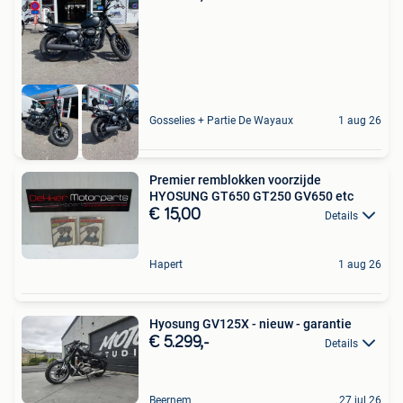
Gosselies + Partie De Wayaux
1 aug 26
Premier remblokken voorzijde
HYOSUNG GT650 GT250 GV650 etc
€ 15,00
Details
Hapert
1 aug 26
Hyosung GV125X - nieuw - garantie
€ 5.299,-
Details
Beernem
27 jul 26