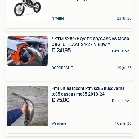
Nivelles
23 jul 26
* KTM SX50/HQV TC 50/GASGAS MC50
ORG. UITLAAT 24-27 NIEUW *
€ 241,95
Details
DORDRECHT
19 jul 26
Fmf uitlaatbocht ktm sx85 husqvarna
tc85 gasgas mc85 2018-24
€ 75,00
Details
Wingene
16 mei 26