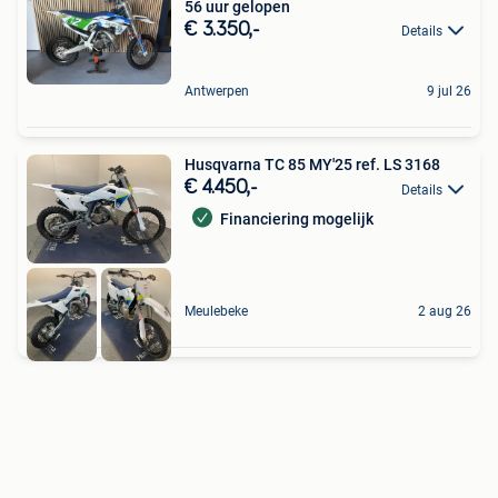
56 uur gelopen
€ 3.350,-
Details
Antwerpen
9 jul 26
Husqvarna TC 85 MY'25 ref. LS 3168
€ 4.450,-
Details
Financiering mogelijk
Meulebeke
2 aug 26